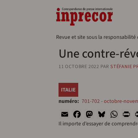
Aller au contenu principal
Naveg
Revue et site sous la responsabilité
Une contre-rév
11 OCTOBRE 2022
PAR
STÉFANIE P
ITALIE
numéro
701-702 - octobre-nove
Email
Facebook
Mastodon
Bluesk
Wha
P
Il importe d'essayer de comprend