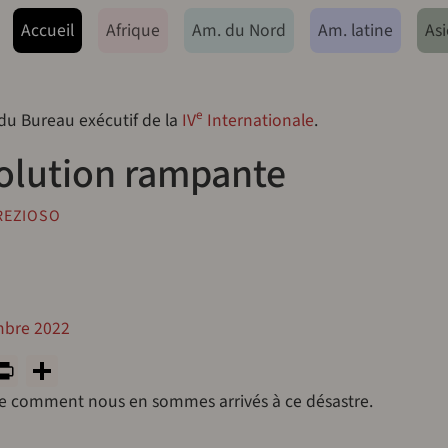
ação principal
Accueil
Afrique
Am. du Nord
Am. latine
Asi
e
 du Bureau exécutif de la
IV
Internationale
.
olution rampante
REZIOSO
mbre 2022
y
tsApp
rint
PrintFriendly
Share
re comment nous en sommes arrivés à ce désastre.