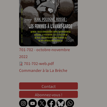
701-702 - octobre-novembre
2022
701-702-web.pdf
Commander à la La Brèche
Contact
Contact
Abonnez-vous !