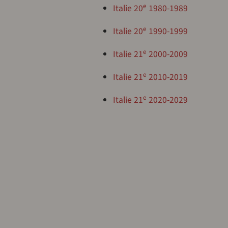
e
Italie 20
1980-1989
e
Italie 20
1990-1999
e
Italie 21
2000-2009
e
Italie 21
2010-2019
e
Italie 21
2020-2029