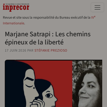
Aller au contenu principal
e
Revue et site sous la responsabilité du Bureau exécutif de la
IV
Internationale
.
Marjane Satrapi : Les chemins
épineux de la liberté
17 JUIN 2026
PAR
STÉFANIE PREZIOSO