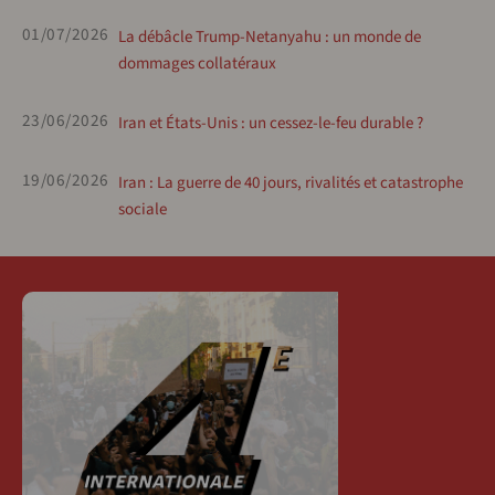
01/07/2026
La débâcle Trump-Netanyahu : un monde de
dommages collatéraux
23/06/2026
Iran et États-Unis : un cessez-le-feu durable ?
19/06/2026
Iran : La guerre de 40 jours, rivalités et catastrophe
sociale