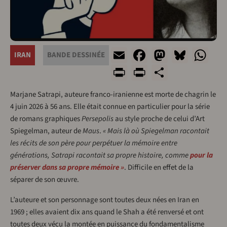
Email
Facebook
Mastodo
Blues
Wh
IRAN
BANDE DESSINÉE
Print
PrintFriend
Share
Marjane Satrapi, auteure franco-iranienne est morte de chagrin le
4 juin 2026 à 56 ans. Elle était connue en particulier pour la série
de romans graphiques
Persepolis
au style proche de celui d’Art
Spiegelman, auteur de
Maus
.
« Mais là où Spiegelman racontait
les récits de son père pour perpétuer la mémoire entre
générations, Satrapi racontait sa propre histoire, comme
pour la
préserver dans sa propre mémoire »
. Difficile en effet de la
séparer de son œuvre.
L’auteure et son personnage sont toutes deux nées en Iran en
1969 ; elles avaient dix ans quand le Shah a été renversé et ont
toutes deux vécu la montée en puissance du fondamentalisme