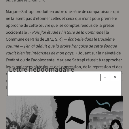
parce que le Shah… »
.
Marjane Satrapi produit en outre une série de comparaisons qui
ne laissent pas d’étonner celles et ceux qui n’ont pour première
approche de cette œuvre que les comptes rendus de la presse
occidentale :
« Puis j’ai étudié l’histoire de la Commune
[la
Commune de Paris de 1871, S.P.]
— écrit-elle dans le troisième
volume — j’en ai déduit que la droite française de cette époque
valait bien les intégristes de mon pays. »
Jouant sur la naïveté de
l’enfant ou de l’adolescente, Marjane Satrapi réussit à rapprocher
les expériences historiques de l’oppression, de la répression et des
Lettre hebdomadaire
mouvements de lutte pour l’émancipation de plusieurs époques et
−
×
continents. Ne faisant pas de l’Iran un ailleurs, mais bien un ici de
la lutte.