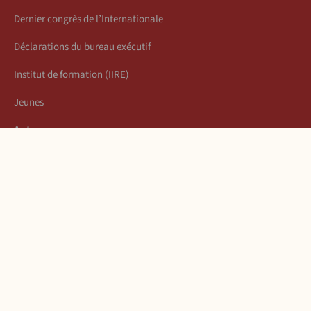
Dernier congrès de l’Internationale
Déclarations du bureau exécutif
Institut de formation (IIRE)
Jeunes
Auteurs
Économie
Connexion
Les articles de la semaine
À propos
Mentions légales