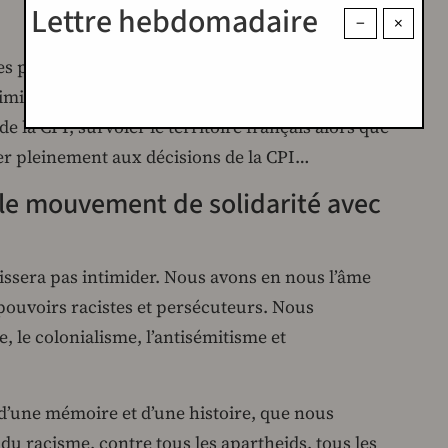
Lettre hebdomadaire
−
×
les propos soutenant le génocide à Gaza ne sont
criminel de guerre Netanyahou, pourtant visé par
e la CPI, survoler le territoire français alors que
rer pleinement aux décisions de la CPI…
 le mouvement de solidarité avec
aissera pas intimider. Nous avons en nous l’âme
 pouvoirs racistes et persécuteurs. Nous
, le colonialisme, l’antisémitisme et
s d’une mémoire et d’une histoire, que nous
 du racisme, contre tous les apartheids, tous les