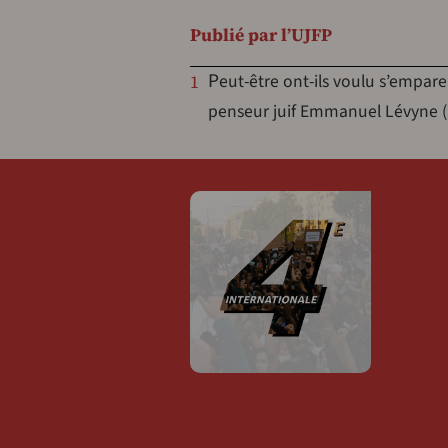
Publié par l’UJFP
Peut-être ont-ils voulu s’emparer de l’ouvrage très subversif du père de Daniel, le
1
penseur juif Emmanuel Lévyne (