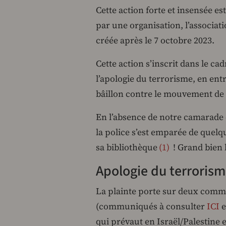
Cette action forte et insensée es
par une organisation, l’associat
créée après le 7 octobre 2023.
Cette action s’inscrit dans le cad
l’apologie du terrorisme, en ent
bâillon contre le mouvement de s
En l’absence de notre camarade q
la police s’est emparée de quel
sa bibliothèque
1
! Grand bien l
Apologie du terrorism
La plainte porte sur deux commu
(communiqués à consulter
ICI
e
qui prévaut en Israël/Palestine e