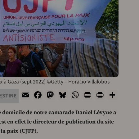
x à Gaza (sept 2022) ©Getty – Horacio Villalobos
Email
Facebook
Mastodon
Bluesky
WhatsApp
Print
PrintFri
Shar
ESTINE
e domicile de notre camarade Daniel Lévyne a
st en effet le directeur de publication du site
 la paix (UJFP).