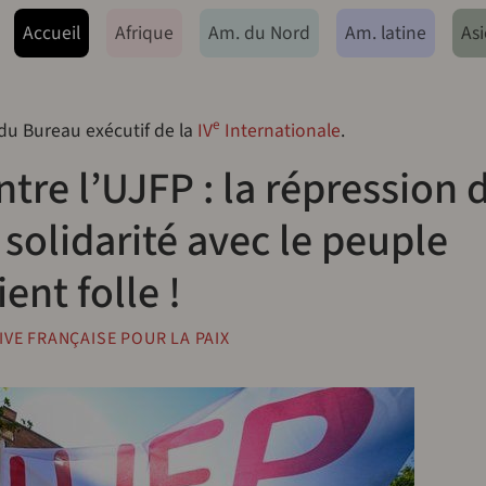
ação principal
Accueil
Afrique
Am. du Nord
Am. latine
Asi
e
 du Bureau exécutif de la
IV
Internationale
.
ntre l’UJFP : la répression 
olidarité avec le peuple
ent folle !
IVE FRANÇAISE POUR LA PAIX