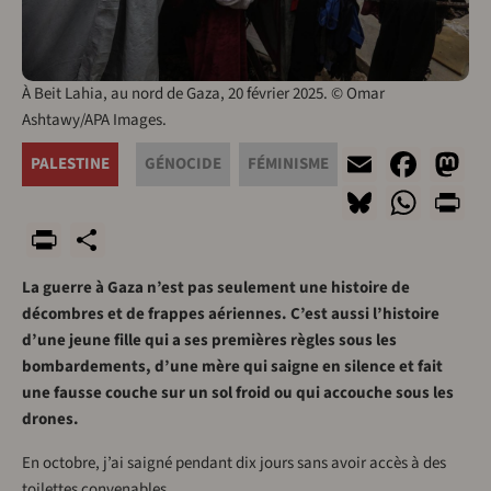
À Beit Lahia, au nord de Gaza, 20 février 2025. © Omar
Ashtawy/APA Images.
Email
Fac
M
PALESTINE
GÉNOCIDE
FÉMINISME
Bluesky
Wha
P
PrintFriendly
Share
La guerre à Gaza n’est pas seulement une histoire de
décombres et de frappes aériennes. C’est aussi l’histoire
d’une jeune fille qui a ses premières règles sous les
bombardements, d’une mère qui saigne en silence et fait
une fausse couche sur un sol froid ou qui accouche sous les
drones.
En octobre, j’ai saigné pendant dix jours sans avoir accès à des
toilettes convenables.