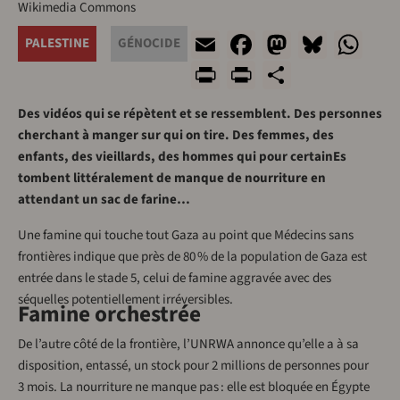
Wikimedia Commons
Email
Facebook
Mastodo
Blues
Wh
PALESTINE
GÉNOCIDE
Print
PrintFriendl
Share
Des vidéos qui se répètent et se ressemblent. Des personnes
cherchant à manger sur qui on tire. Des femmes, des
enfants, des vieillards, des hommes qui pour certainEs
tombent littéralement de manque de nourriture en
attendant un sac de farine…
Une famine qui touche tout Gaza au point que Médecins sans
frontières indique que près de 80 % de la population de Gaza est
entrée dans le stade 5, celui de famine aggravée avec des
séquelles potentiellement irréversibles.
Famine orchestrée
De l’autre côté de la frontière, l’UNRWA annonce qu’elle a à sa
disposition, entassé, un stock pour 2 millions de personnes pour
3 mois. La nourriture ne manque pas : elle est bloquée en Égypte