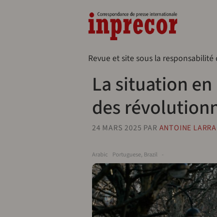
Aller au contenu principal
Naveg
Revue et site sous la responsabilité
La situation en 
des révolution
24 MARS 2025
PAR
ANTOINE LARR
Arabic
Portuguese, Brazil