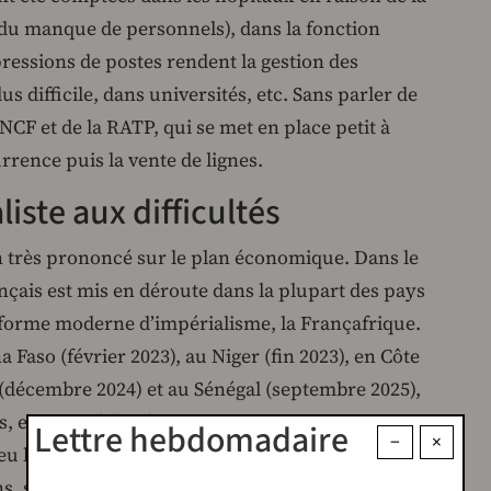
 du manque de personnels), dans la fonction
pressions de postes rendent la gestion des
lus difficile, dans universités, etc. Sans parler de
NCF et de la RATP, qui se met en place petit à
urrence puis la vente de lignes.
iste aux difficultés
n très prononcé sur le plan économique. Dans le
çais est mis en déroute dans la plupart des pays
a forme moderne d’impérialisme, la Françafrique.
a Faso (février 2023), au Niger (fin 2023), en Côte
d (décembre 2024) et au Sénégal (septembre 2025),
s, et ses intérêts économiques et politiques sont
Lettre hebdomadaire
−
×
u lieu à l’initiative des régimes, soit en raison du
, soit de l’émergence d’influences