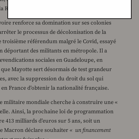
a Russie et de la Chine.
voire renforce sa domination sur ses colonies
arrêter le processus de décolonisation de la
e troisième référendum malgré le Covid, essayé
en déportant des militants en métropole. Il a
evendications sociales en Guadeloupe, en
 que Mayotte sert désormais de test grandeur
es, avec la suppression du droit du sol qui
en France d’obtenir la nationalité française.
 militaire mondiale cherche à construire une «
lle. Ainsi, la prochaine loi de programmation
re 413 milliards d’euros sur 5 ans, soit un
ue Macron déclare souhaiter
« un financement