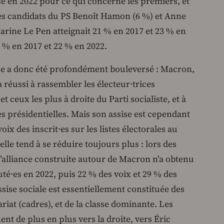
se en 2022 pour ce qui concerne les premiers, et
des candidats du PS Benoît Hamon (6 %) et Anne
arine Le Pen atteignait 21 % en 2017 et 23 % en
 % en 2017 et 22 % en 2022.
ue a donc été profondément bouleversé : Macron,
 réussi à rassembler les électeur·trices
t ceux les plus à droite du Parti socialiste, et à
s présidentielles. Mais son assise est cependant
voix des inscrit·es sur les listes électorales au
elle tend à se réduire toujours plus : lors des
 l’alliance construite autour de Macron n’a obtenu
té·es en 2022, puis 22 % des voix et 29 % des
ssise sociale est essentiellement constituée des
riat (cadres), et de la classe dominante. Les
nt de plus en plus vers la droite, vers Éric