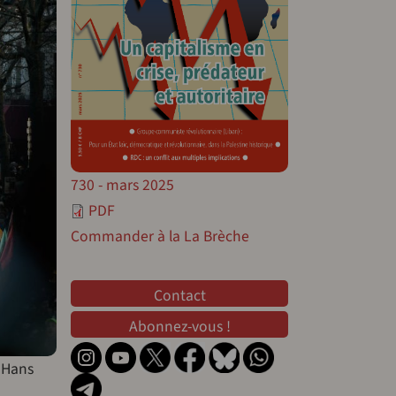
730 - mars 2025
PDF
Commander à la La Brèche
Contact
Contact
Abonnez-vous !
, Hans