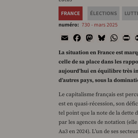
FRANCE
ÉLECTIONS
LUTT
numéro
730 - mars 2025
Email
Facebook
Mastodon
Bluesk
Wha
P
La situation en France est marq
celle de sa place dans les rappo
aujourd’hui en équilibre très i
d’autres pays, sous la dominati
L
e capitalisme français est per
est en quasi-récession, son défic
tel point que la note de la dette
par les agences de notation (ell
Aa3 en 2024). L’un de ses secteur