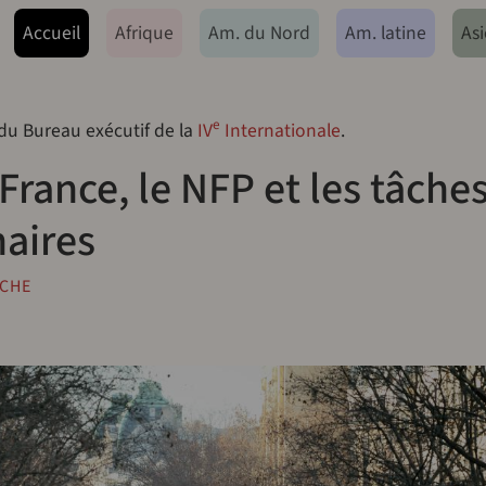
ação principal
Accueil
Afrique
Am. du Nord
Am. latine
Asi
e
 du Bureau exécutif de la
IV
Internationale
.
France, le NFP et les tâche
naires
ACHE