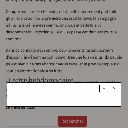
principaux axes de la propagande justifiant ce génocide.
Compte tenu de ces éléments, il est malheureusement probable
qu’à l’expiration de la première phase de la trêve, la campagne
militaire israélienne reprenne, impliquant cette fois-ci
directement la Cisjordanie. Ce qui se passe ces derniers jours le
confirme.
Dans ce contexte très sombre, deux éléments restent porteurs
d’espoir : la détermination, démontrée une fois de plus, du peuple
palestinien à ne pas abandonner sa terre, et la grande ampleur du
soutien internationale à sa lutte.
Lettre hebdomadaire
Ces deux facteurs sont déterminants pour poursuivre une lutte
−
×
indispensable, non seulement pour les Palestinien·nes, mais pour
nous tou·tes.
Le 2 février 2025
Rechercher