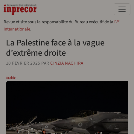
Aller au contenu principal
e
Revue et site sous la responsabilité du Bureau exécutif de la
IV
Internationale
.
La Palestine face à la vague
d’extrême droite
10 FÉVRIER 2025
PAR
CINZIA NACHIRA
Arabic