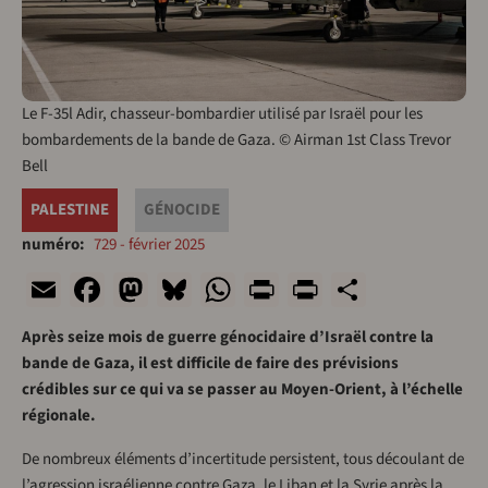
Le F-35l Adir, chasseur-bombardier utilisé par Israël pour les
bombardements de la bande de Gaza. © Airman 1st Class Trevor
Bell
PALESTINE
GÉNOCIDE
numéro
729 - février 2025
Email
Facebook
Mastodon
Bluesky
WhatsApp
Print
PrintFriend
Share
Après seize mois de guerre génocidaire d’Israël contre la
bande de Gaza, il est difficile de faire des prévisions
crédibles sur ce qui va se passer au Moyen-Orient, à l’échelle
régionale.
De nombreux éléments d’incertitude persistent, tous découlant de
l’agression israélienne contre Gaza, le Liban et la Syrie après la