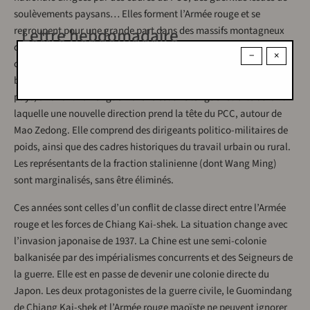
soulèvements paysans… Elles forment l’Armée rouge et se
Lettre hebdomadaire
regroupent pour une grande part dans des massifs montagneux
du sud de la Chine. Malgré la défaite, elles comptent quelques
−
×
centaines de milliers de soldats. En 1935, elles doivent fuir leurs
bastions méridionaux pour se replier dans les confins nord du
pays, à Yanan. La Longue Marche est une longue retraite durant
laquelle une nouvelle direction prend la tête du PCC, autour de
Mao Zedong. Elle comprend des dirigeants politico-militaires de
poids, ainsi que des cadres historiques du travail urbain ou rural.
Les représentants de la fraction stalinienne (dont Wang Ming)
sont marginalisés, sans être éliminés.
Ces années sont celles d’un conflit de classe direct entre l’Armée
rouge et les forces de Chiang Kai-shek. La situation change avec
l’invasion japonaise de 1937. La Chine est une semi-colonie
balkanisée par des impérialismes concurrents et des Seigneurs de
la guerre. Elle est en passe de devenir une colonie directe du
Japon. Les deux protagonistes de la guerre civile, le Guomindang
de Chiang Kai-shek et l’Armée rouge maoïste ne peuvent ignorer