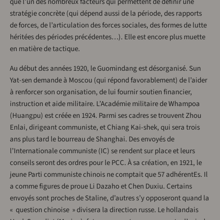
que l’un des nombreux facteurs qui permettent de définir une
stratégie concrète (qui dépend aussi de la période, des rapports
de forces, de l’articulation des forces sociales, des formes de lutte
héritées des périodes précédentes…). Elle est encore plus muette
en matière de tactique.
Au début des années 1920, le Guomindang est désorganisé. Sun
Yat-sen demande à Moscou (qui répond favorablement) de l’aider
à renforcer son organisation, de lui fournir soutien financier,
instruction et aide militaire. L’Académie militaire de Whampoa
(Huangpu) est créée en 1924. Parmi ses cadres se trouvent Zhou
Enlai, dirigeant communiste, et Chiang Kai-shek, qui sera trois
ans plus tard le bourreau de Shanghai. Des envoyés de
l’Internationale communiste (IC) se rendent sur place et leurs
conseils seront des ordres pour le PCC. À sa création, en 1921, le
jeune Parti communiste chinois ne comptait que 57 adhérentEs. Il
a comme figures de proue Li Dazaho et Chen Duxiu. Certains
envoyés sont proches de Staline, d’autres s’y opposeront quand la
« question chinoise » divisera la direction russe. Le hollandais