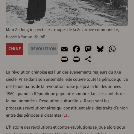
Mao Zedong inspecte les troupes de la 8e armée communiste,
basée à Yanan. © JAF
Email
Facebook
Mastodon
Bluesk
Wha
CHINE
RÉVOLUTION
Print
PrintFriendly
Share
La révolution chinoise est l’un des événements majeurs du XXe
siècle. Prise dans son ensemble, elle couvre toute la période qui va
des lendemains de la révolution russe jusqu’à la fin des années
1960, quand la République populaire sombre dans les conflits de
la mal nommée « Révolution culturelle ». Rares sont les
processus révolutionnaires qui constituent ainsi des traits d’union
entre des périodes si distantes
1
.
L’histoire des révolutions et contre-révolutions se joue alors pour