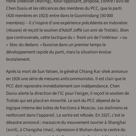
Henk Sneevliet (Maring), futur opposant, propose, contre l’avis de
Chen Duxiu et les réticences des membres du PCC, que le parti
(420 membres en 1923) entre dans le Guomindang (50 000
membres) – il s’inspire d’une expérience précédente en Indonésie
(réussie) et reçoit le soutien d’Adolf Joffé (un ami de Trotski). Bien
que controversée, cette tactique du « front uni de l’intérieur » ou
« bloc du dedans » favorise dans un premier temps le
développement rapide du parti, mais la situation évolue
brutalement.
Après la mort de Sun Yatsen, le général Chiang Kai-shek annonce
en 1926 une série de mesures anticommunistes. Il est clair que le
PCC doit reprendre immédiatement son indépendance. Chen
Duxiu alerte la direction de l’IC pour l’exiger, il reçoit le soutien de
Trotski qui est placé en minorité. Le sort du PCC dépend de la
logique interne des luttes de fractions à Moscou. Les staliniens se
renforcent dans l’appareil. La sortie est refusée. En 1927, c’est le
désastre annoncé : massacre du mouvement ouvrier à Shanghai
(avril), à Changsha (mai), répression à Wuhan dans le centre du