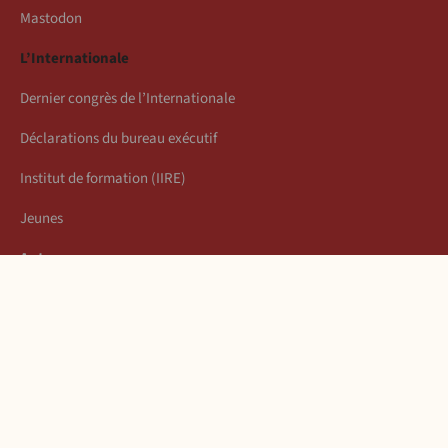
Mastodon
L’Internationale
Dernier congrès de l’Internationale
Déclarations du bureau exécutif
Institut de formation (IIRE)
Jeunes
Auteurs
Économie
Connexion
Les articles de la semaine
À propos