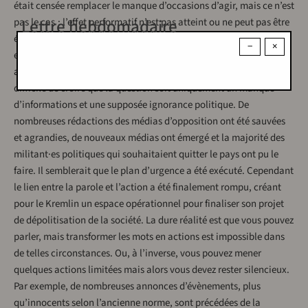
était censée remplacer le manque d’occasions d’agir, mais ce n’est
Lettre hebdomadaire
pas le cas : l’effet performatif n’est pas atteint ou ne peut pas être
évalué. Certes, on pourrait prétendre qu’il y a un combat pour les
−
×
esprits, les cœurs et l’état d’esprit des Russes. Mais, franchement,
alors que l’on est dans la seconde année de l’invasion, il est
difficile de croire que la question soit uniquement un manque
d’informations et une supposée ignorance politique. De
nombreuses rédactions des médias d’opposition ont été sauvées
et agrandies, de nouveaux médias ont émergé et la majorité des
militant·es politiques qui souhaitaient quitter le pays ont pu le
faire. Il semblerait que le plan d’urgence a été exécuté. Cependant
le lien entre la parole et l’action a été finalement rompu, créant
pour le Kremlin un espace opérationnel pour finaliser son projet
de dépolitisation de la société. La dure réalité est que vous pouvez
parler, mais transformer les mots en actions est impossible dans
de telles circonstances. Ou, à l’inverse, vous pouvez mener
quelques actions limitées mais alors vous devez rester silencieux.
Par exemple, de nombreuses annonces d’évènements, plus
qu’innocents selon l’ancienne norme, sont précédées de la