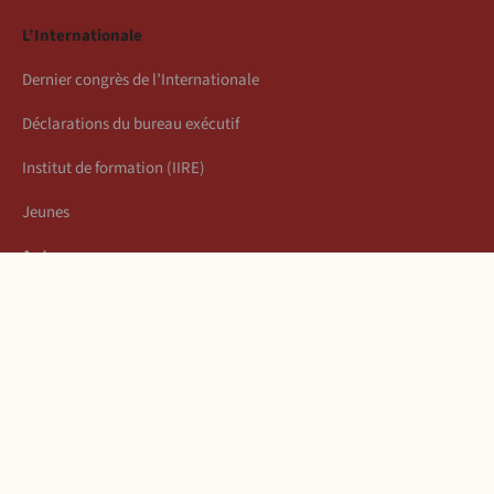
L’Internationale
Dernier congrès de l’Internationale
Déclarations du bureau exécutif
Institut de formation (IIRE)
Jeunes
Auteurs
Économie
Connexion
Les articles de la semaine
À propos
Mentions légales