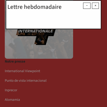
Lettre hebdomadaire
−
×
Notre presse
International Viewpoint
Punto de vista internacional
Inprecor
Alomamia