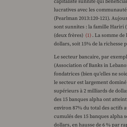
capitaliste sunnite qui bénéficiai
lucratives avec les communautés 
(Pearlman 2013:120-121). Aujourd
sont sunnites : la famille Hariri 
(deux frères)
1
. La somme de l
dollars, soit 15% de la richesse 
Le secteur bancaire, par exempl
(Association of Banks in Lebano
fondatrices (bien qu’elles ne soi
le secteur est largement domin
supérieurs à 2 milliards de dollar
des 15 banques alpha ont atteint 
environ 87% du total des actifs 
cumulés des 15 banques alpha se 
dollars, en hausse de 6 % par ra