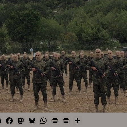
Email
Facebook
Mastodon
Bluesky
WhatsApp
Print
PrintFriendly
Share