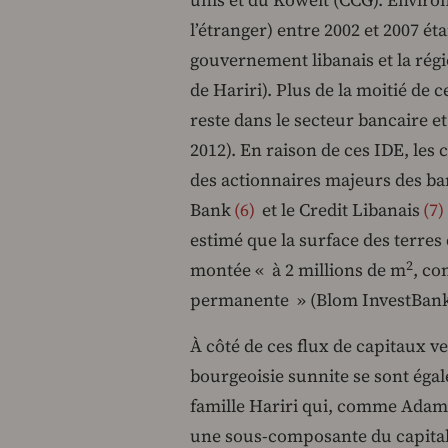
unis et du Koweït (CCG). Environ
l’étranger) entre 2002 et 2007 éta
gouvernement libanais et la régi
de Hariri). Plus de la moitié de 
reste dans le secteur bancaire e
2012). En raison de ces IDE, le
des actionnaires majeurs des ba
Bank
6
et le Credit Libanais
7
estimé que la surface des terres
2
montée « à 2 millions de m
, co
permanente » (Blom InvestBank 
À côté de ces flux de capitaux ve
bourgeoisie sunnite se sont égal
famille Hariri qui, comme Adam
une sous-composante du capital 