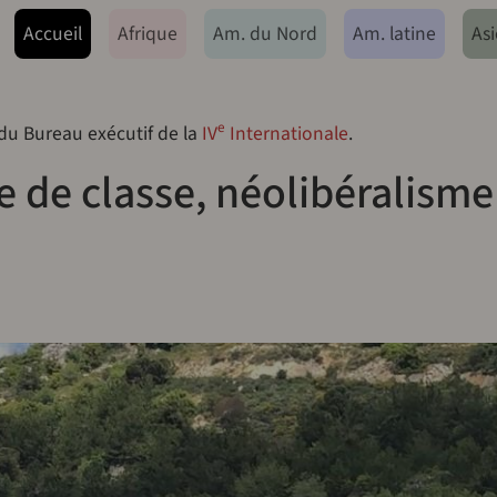
ação principal
Accueil
Afrique
Am. du Nord
Am. latine
Asi
e
 du Bureau exécutif de la
IV
Internationale
.
re de classe, néolibéralisme