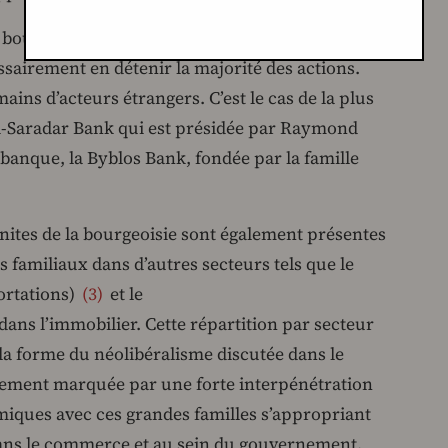
a bourgeoisie qui domine la direction de ces
sairement en détenir la majorité des actions.
mains d’acteurs étrangers. C’est le cas de la plus
i-Saradar Bank qui est présidée par Raymond
 banque, la Byblos Bank, fondée par la famille
nites de la bourgeoisie sont également présentes
 familiaux dans d’autres secteurs tels que le
ortations)
3
et le
ns l’immobilier. Cette répartition par secteur
 la forme du néolibéralisme discutée dans le
alement marquée par une forte interpénétration
miques avec ces grandes familles s’appropriant
dans le commerce et au sein du gouvernement.