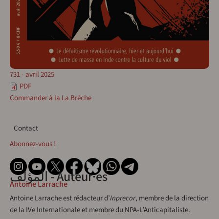
731 - avril 2025
PDF
Commander à la La Brèche
Contact
Contact
Abonnez-vous !
المؤلف - Auteur·es
Antoine Larrache
Antoine Larrache est rédacteur d’
Inprecor
, membre de la direction
de la IVe Internationale et membre du NPA-L’Anticapitaliste.