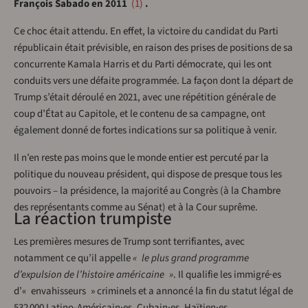
François Sabado en 2011
1
.
C
e choc était attendu. En effet, la victoire du candidat du Parti
républicain était prévisible, en raison des prises de positions de sa
concurrente Kamala Harris et du Parti démocrate, qui les ont
conduits vers une défaite programmée. La façon dont la départ de
Trump s’était déroulé en 2021, avec une répétition générale de
coup d’État au Capitole, et le contenu de sa campagne, ont
également donné de fortes indications sur sa politique à venir.
Il n’en reste pas moins que le monde entier est percuté par la
politique du nouveau président, qui dispose de presque tous les
pouvoirs – la présidence, la majorité au Congrès (à la Chambre
des représentants comme au Sénat) et à la Cour suprême.
La réaction trumpiste
Les premières mesures de Trump sont terrifiantes, avec
notamment ce qu’il appelle
« le plus grand programme
d’expulsion de l’histoire américaine »
. Il qualifie les immigré·es
d’« envahisseurs » criminels et a annoncé la fin du statut légal de
532 000 Latino-Américain·es, Cubain·es, Haïtien·es,