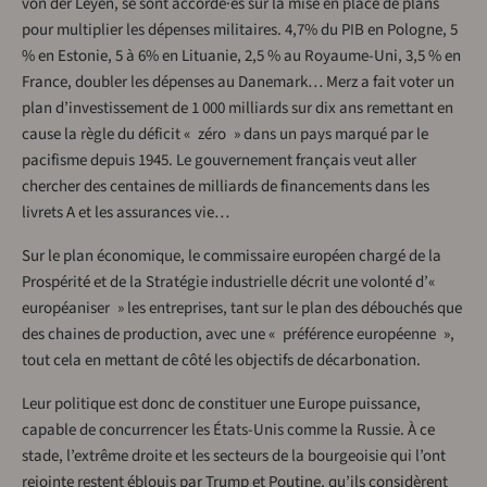
von der Leyen, se sont accordé·es sur la mise en place de plans
pour multiplier les dépenses militaires. 4,7% du PIB en Pologne, 5
% en Estonie, 5 à 6% en Lituanie, 2,5 % au Royaume-Uni, 3,5 % en
France, doubler les dépenses au Danemark… Merz a fait voter un
plan d’investissement de 1 000 milliards sur dix ans remettant en
cause la règle du déficit « zéro » dans un pays marqué par le
pacifisme depuis 1945. Le gouvernement français veut aller
chercher des centaines de milliards de financements dans les
livrets A et les assurances vie…
Sur le plan économique, le commissaire européen chargé de la
Prospérité et de la Stratégie industrielle décrit une volonté d’«
européaniser » les entreprises, tant sur le plan des débouchés que
des chaines de production, avec une « préférence européenne »,
tout cela en mettant de côté les objectifs de décarbonation.
Leur politique est donc de constituer une Europe puissance,
capable de concurrencer les États-Unis comme la Russie. À ce
stade, l’extrême droite et les secteurs de la bourgeoisie qui l’ont
rejointe restent éblouis par Trump et Poutine, qu’ils considèrent