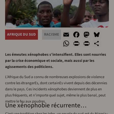
Email
Facebook
Masto
Blu
AFRIQUE DU SUD
RACISME
WhatsApp
Print
PrintF
Sha
Les émeutes xénophobes s’intensifient. Elles sont nourries
par la crise économique et sociale, mais aussi par les
agissements des politiciens.
L’Afrique du Sud a connu de nombreuses explosions de violence
contre les étrangerEs, dont certainEs vivent depuis des décennies
dans le pays. Ces incidents xénophobes deviennent de plus en
plus fréquents, et n’importe quel sujet, même le plus banal, peut
mettre le feu aux poudres.
Une xénophobie récurrente…
C’est une tradition chez les Igbo, un peuple du sud-est du Nigeria :