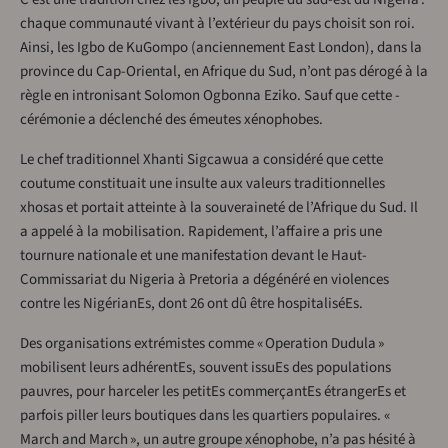
chaque communauté vivant à l’extérieur du pays choisit son roi.
Ainsi, les Igbo de KuGompo (anciennement East London), dans la
province du Cap-Oriental, en Afrique du Sud, n’ont pas dérogé à la
règle en intronisant Solomon Ogbonna Eziko. Sauf que cette ­
cérémonie a déclenché des émeutes xénophobes.
Le chef traditionnel Xhanti Sigcawua a considéré que cette
coutume constituait une insulte aux valeurs traditionnelles
xhosas et portait atteinte à la souveraineté de l’Afrique du Sud. Il
a appelé à la mobilisation. Rapidement, l’affaire a pris une
tournure nationale et une manifestation devant le Haut-
Commissariat du Nigeria à Pretoria a dégénéré en violences
contre les NigérianEs, dont 26 ont dû être hospitaliséEs.
Des organisations extrémistes comme « Operation Dudula »
mobilisent leurs adhérentEs, souvent issuEs des populations
pauvres, pour harceler les petitEs commerçantEs étrangerEs et
parfois piller leurs boutiques dans les quartiers populaires. «
March and March », un autre groupe xénophobe, n’a pas hésité à