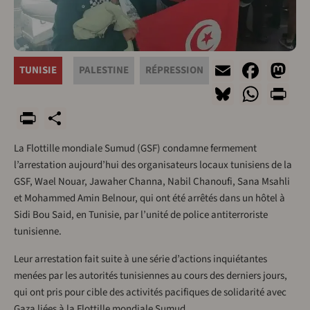
Email
Face
M
TUNISIE
PALESTINE
RÉPRESSION
Bluesky
What
Pr
PrintFriendly
Share
La Flottille mondiale Sumud (GSF) condamne fermement
l’arrestation aujourd’hui des organisateurs locaux tunisiens de la
GSF, Wael Nouar, Jawaher Channa, Nabil Chanoufi, Sana Msahli
et Mohammed Amin Belnour, qui ont été arrêtés dans un hôtel à
Sidi Bou Said, en Tunisie, par l’unité de police antiterroriste
tunisienne.
Leur arrestation fait suite à une série d’actions inquiétantes
menées par les autorités tunisiennes au cours des derniers jours,
qui ont pris pour cible des activités pacifiques de solidarité avec
Gaza liées à la Flottille mondiale Sumud.