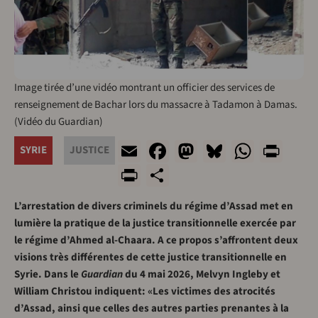
Image tirée d’une vidéo montrant un officier des services de
renseignement de Bachar lors du massacre à Tadamon à Damas.
(Vidéo du Guardian)
Email
Facebook
Mastodon
Bluesky
Whats
Pri
SYRIE
JUSTICE
PrintFriendly
Share
L’arrestation de divers criminels du régime d’Assad met en
lumière la pratique de la justice transitionnelle exercée par
le régime d’Ahmed al-Chaara. A ce propos s’affrontent deux
visions très différentes de cette justice transitionnelle en
Syrie. Dans le
Guardian
du 4 mai 2026, Melvyn Ingleby et
William Christou indiquent: «Les victimes des atrocités
d’Assad, ainsi que celles des autres parties prenantes à la