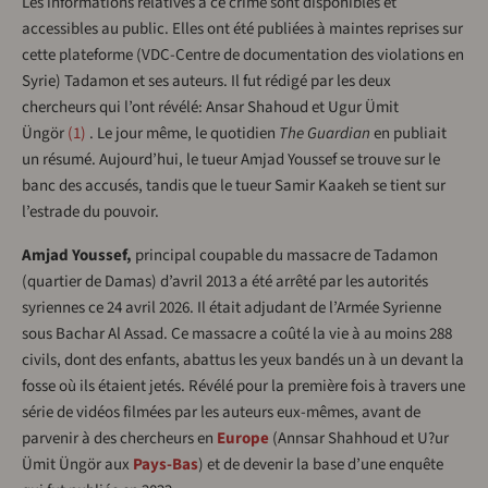
Les informations relatives à ce crime sont disponibles et
accessibles au public. Elles ont été publiées à maintes reprises sur
cette plateforme (VDC-Centre de documentation des violations en
Syrie) Tadamon et ses auteurs. Il fut rédigé par les deux
chercheurs qui l’ont révélé: Ansar Shahoud et Ugur Ümit
Üngör
1
. Le jour même, le quotidien
The Guardian
en publiait
un résumé. Aujourd’hui, le tueur Amjad Youssef se trouve sur le
banc des accusés, tandis que le tueur Samir Kaakeh se tient sur
l’estrade du pouvoir.
Amjad Youssef,
principal coupable du massacre de Tadamon
(quartier de Damas) d’avril 2013 a été arrêté par les autorités
syriennes ce 24 avril 2026. Il était adjudant de l’Armée Syrienne
sous Bachar Al Assad. Ce massacre a coûté la vie à au moins 288
civils, dont des enfants, abattus les yeux bandés un à un devant la
fosse où ils étaient jetés. Révélé pour la première fois à travers une
série de vidéos filmées par les auteurs eux-mêmes, avant de
parvenir à des chercheurs en
Europe
(Annsar Shahhoud et U?ur
Ümit Üngör aux
Pays-Bas
) et de devenir la base d’une enquête