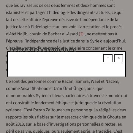
que les ravisseurs de ces deux femmes et deux hommes sont
islamistes et partagent l’idéologie des dirigeants actuels, ce qui
fait de cette affaire l’épreuve décisive de l’indépendance de la
justice face à l’idéologie et au pouvoir. L’arrestation et le procès
d’Atef Najib, cousin de Bachar al-Assad
2
, ne mettent pas à
l’épreuve l’indépendance de la justice dans la Syrie d’aujourd’hui.
Lettre hebdomadaire
C’est l’ouverture d’une procédure judiciaire concernant le crime
de Samir Kaakeh et de ses partisans qui la mettra à l’épreuve.
−
×
Cette affaire détermine le destin de la justice, elle est son éthique
et son critère dans la Syrie d’aujourd’hui.
Ce sont des personnes comme Razan, Samira, Wael et Nazem,
comme Ansar Shahoud et U?ur Ümit Üngör, ainsi que
d’innombrables Syriens et leurs partenaires à travers le monde qui
ont construit le fondement éthique et juridique de la révolution
syrienne. C’est Razan Zaitouneh en personne qui a rédigé les deux
rapports les plus fiables sur le massacre chimique de la Ghouta en
août 2013, sur la base d’investigations personnelles directes, au
péril de sa vie, quelques jours seulement après la tragédie. C’est