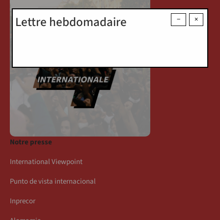
Lettre hebdomadaire
−
×
Notre presse
International Viewpoint
Punto de vista internacional
Inprecor