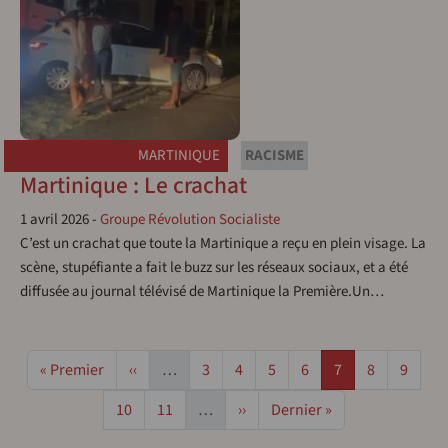
MARTINIQUE
RACISME
Martinique : Le crachat
1 avril 2026
-
Groupe Révolution Socialiste
C’est un crachat que toute la Martinique a reçu en plein visage. La
scène, stupéfiante a fait le buzz sur les réseaux sociaux, et a été
diffusée au journal télévisé de Martinique la Première.Un…
Pagination
Première page
Page précédente
Page
Page
Page
Page
Page
Page
Page
« Premier
‹‹
…
3
4
5
6
7
8
9
Page
Page
Page suivante
Dernière page
10
11
…
››
Dernier »