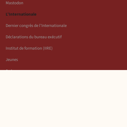
Mastodon
L’Internationale
Dernier congrès de l’Internationale
Déclarations du bureau exécutif
Institut de formation (IIRE)
Jeunes
Auteurs
Économie
Connexion
Les articles de la semaine
À propos