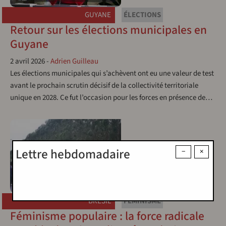
GUYANE
ÉLECTIONS
Retour sur les élections municipales en
Guyane
2 avril 2026
-
Adrien Guilleau
Les élections municipales qui s’achèvent ont eu une valeur de test
avant le prochain scrutin décisif de la collectivité territoriale
unique en 2028. Ce fut l’occasion pour les forces en présence de…
Lettre hebdomadaire
−
×
BRÉSIL
FÉMINISME
Féminisme populaire : la force radicale