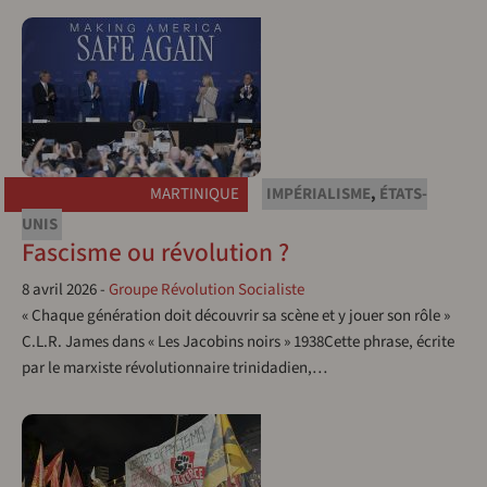
MARTINIQUE
IMPÉRIALISME
,
ÉTATS-
UNIS
Fascisme ou révolution ?
8 avril 2026
-
Groupe Révolution Socialiste
« Chaque génération doit découvrir sa scène et y jouer son rôle »
C.L.R. James dans « Les Jacobins noirs » 1938Cette phrase, écrite
par le marxiste révolutionnaire trinidadien,…