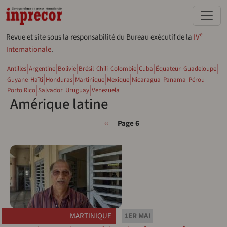
Aller au contenu principal
e
Revue et site sous la responsabilité du Bureau exécutif de la
IV
Internationale
.
Antilles
Argentine
Bolivie
Brésil
Chili
Colombie
Cuba
Équateur
Guadeloupe
Guyane
Haïti
Honduras
Martinique
Mexique
Nicaragua
Panama
Pérou
Porto Rico
Salvador
Uruguay
Venezuela
Amérique latine
Pagination
Page précédente
‹‹
Page 6
MARTINIQUE
1ER MAI