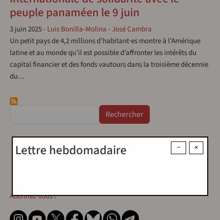
peuple panaméen le 9 juin
3 juin 2025
-
Luis Bonilla-Molina
-
José Cambra
Un petit pays de 4,2 millions d’habitant·es montre à l’Amérique
latine et au monde qu’il est possible d’affronter les intérêts du
capital financier et des fonds vautours dans la troisième décennie
du…
Rechercher
Lettre hebdomadaire
−
×
Contact
Contact
Abonnez-vous !