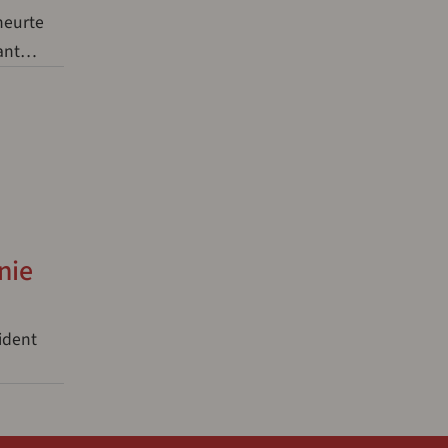
heurte
vant…
nie
ident