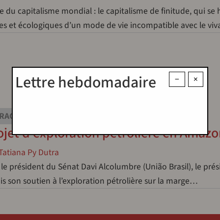
du capitalisme mondial : le capitalisme de finitude, qui se 
ues et écologiques d’un mode de vie incompatible avec le vi
Lettre hebdomadaire
−
×
RACTIVISME
ojet d'exploration pétrolière en Amazo
Tatiana Py Dutra
le président du Sénat Davi Alcolumbre (União Brasil), le prés
ois son soutien à l’exploration pétrolière sur la marge…