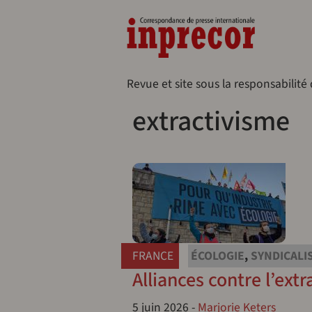
Aller au contenu principal
Naveg
Revue et site sous la responsabilité
extractivisme
FRANCE
ÉCOLOGIE
,
SYNDICALI
Alliances contre l’extr
5 juin 2026
-
Marjorie Keters