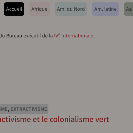
ação principal
Accueil
Afrique
Am. du Nord
Am. latine
Asi
e
 du Bureau exécutif de la
IV
Internationale
.
SME
,
EXTRACTIVISME
activisme et le colonialisme vert