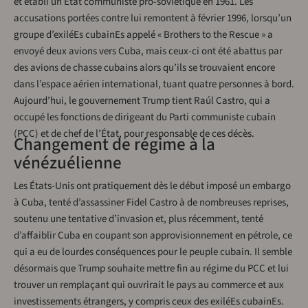
et établi un État communiste pro-soviétique en 1961. Les
accusations portées contre lui remontent à février 1996, lorsqu’un
groupe d’exiléEs cubainEs appelé « Brothers to the Rescue » a
envoyé deux avions vers Cuba, mais ceux-ci ont été abattus par
des avions de chasse cubains alors qu’ils se trouvaient encore
dans l’espace aérien international, tuant quatre personnes à bord.
Aujourd’hui, le gouvernement Trump tient Raúl Castro, qui a
occupé les fonctions de dirigeant du Parti communiste cubain
(PCC) et de chef de l’État, pour responsable de ces décès.
Changement de régime à la
vénézuélienne
Les États-Unis ont pratiquement dès le début imposé un embargo
à Cuba, tenté d’assassiner Fidel Castro à de nombreuses reprises,
soutenu une tentative d’invasion et, plus récemment, tenté
d’affaiblir Cuba en coupant son approvisionnement en pétrole, ce
qui a eu de lourdes conséquences pour le peuple cubain. Il semble
désormais que Trump souhaite mettre fin au régime du PCC et lui
trouver un remplaçant qui ouvrirait le pays au commerce et aux
investissements étrangers, y compris ceux des exiléEs cubainEs.