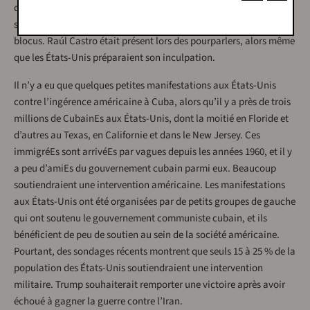
dollars, mais le président cubain Miguel Diaz-Canel a déclaré que
son gouvernement préférerait que les États-Unis lèvent leur
blocus. Raúl Castro était présent lors des pourparlers, alors même
que les États-Unis préparaient son inculpation.
Il n’y a eu que quelques petites manifestations aux États-Unis
contre l’ingérence américaine à Cuba, alors qu’il y a près de trois
millions de CubainEs aux États-Unis, dont la moitié en Floride et
d’autres au Texas, en Californie et dans le New Jersey. Ces
immigréEs sont arrivéEs par vagues depuis les années 1960, et il y
a peu d’amiEs du gouvernement cubain parmi eux. Beaucoup
soutiendraient une intervention américaine. Les manifestations
aux États-Unis ont été organisées par de petits groupes de gauche
qui ont soutenu le gouvernement communiste cubain, et ils
bénéficient de peu de soutien au sein de la société américaine.
Pourtant, des sondages récents montrent que seuls 15 à 25 % de la
population des États-Unis soutiendraient une intervention
militaire. Trump souhaiterait remporter une victoire après avoir
échoué à gagner la guerre contre l’Iran.