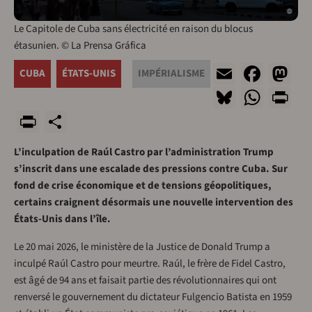
Le Capitole de Cuba sans électricité en raison du blocus
étasunien. © La Prensa Gráfica
Email
Face
M
CUBA
ÉTATS-UNIS
IMPÉRIALISME
Bluesky
What
Pr
PrintFriendly
Share
L’inculpation de Raúl Castro par l’administration Trump
s’inscrit dans une escalade des pressions contre Cuba. Sur
fond de crise économique et de tensions géopolitiques,
certains craignent désormais une nouvelle intervention des
États-Unis dans l’île.
Le 20 mai 2026, le ministère de la Justice de Donald Trump a
inculpé Raúl Castro pour meurtre. Raúl, le frère de Fidel Castro,
est âgé de 94 ans et faisait partie des révolutionnaires qui ont
renversé le gouvernement du dictateur Fulgencio Batista en 1959