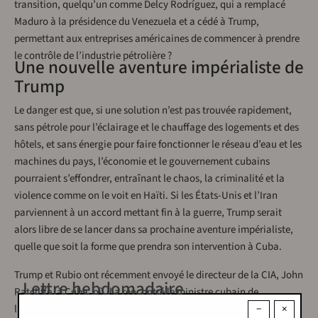
transition, quelqu’un comme Delcy Rodríguez, qui a remplacé
Maduro à la présidence du Venezuela et a cédé à Trump,
permettant aux entreprises américaines de commencer à prendre
le contrôle de l’industrie pétrolière ?
Une nouvelle aventure impérialiste de
Trump
Le danger est que, si une solution n’est pas trouvée rapidement,
sans pétrole pour l’éclairage et le chauffage des logements et des
hôtels, et sans énergie pour faire fonctionner le réseau d’eau et les
machines du pays, l’économie et le gouvernement cubains
pourraient s’effondrer, entraînant le chaos, la criminalité et la
violence comme on le voit en Haïti. Si les États-Unis et l’Iran
parviennent à un accord mettant fin à la guerre, Trump serait
alors libre de se lancer dans sa prochaine aventure impérialiste,
quelle que soit la forme que prendra son intervention à Cuba.
Trump et Rubio ont récemment envoyé le directeur de la CIA, John
Lettre hebdomadaire
Ratcliffe, à Cuba, où il a rencontré le ministre cubain de
−
×
l’Intérieur. Il a proposé au pays une aide de 100 millions de