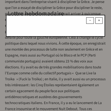
important dans l’entreprise visant à discipliner la Grèce. Je pense
que l’on a essayé de discipliner la Grèce pour discipliner le reste,
Lettre hebdomadaire
pour donner un exemple de ce qui pourrait arriver à quiconque
essaierait de faire une politique différente de celle que la Troïka
−
×
exigeait à l’époque. Je pense que la défaite de Syriza en 2015 n’a
pas été analysée correctement, précisément parce que c’était une
défaite pour toute la gauche européenne. Cela a changé le cycle
politique dans lequel nous vivions. À cette époque, on enregistrait
une montée des processus de lutte non seulement en Grèce et en
Espagne, mais aussi au Portugal où le Bloco et le PCP (Parti
communiste portugais) avaient obtenu 23 % des voix aux
élections. Il y avait eu de très grandes mobilisations dans toute
l’Europe comme celle du collectif portugais « Que se Lixe la
Troika » (Fuck la Troïka) ; en Italie, il y avait aussi eu un processus
très intéressant : les Cinq Étoiles représentaient également un
certain agacement du peuple face aux politiques
antidémocratiques et austères des gouvernements
technocratiques italiens. En France, il y a eu le lancement de La
France insoumise et le mouvement Nuit Debout. Tous ces