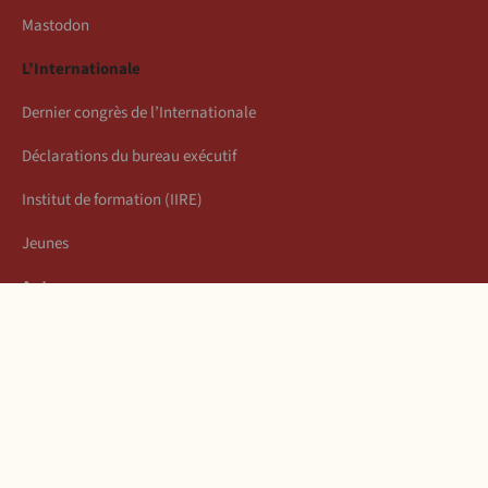
Mastodon
L’Internationale
Dernier congrès de l’Internationale
Déclarations du bureau exécutif
Institut de formation (IIRE)
Jeunes
Auteurs
Économie
Connexion
Les articles de la semaine
À propos