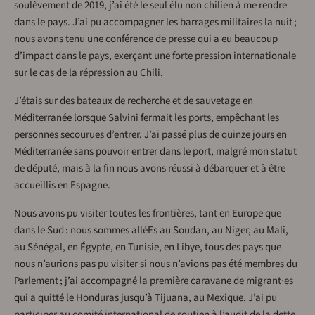
soulèvement de 2019, j’ai été le seul élu non chilien à me rendre
dans le pays. J’ai pu accompagner les barrages militaires la nuit ;
nous avons tenu une conférence de presse qui a eu beaucoup
d’impact dans le pays, exerçant une forte pression internationale
sur le cas de la répression au Chili.
J’étais sur des bateaux de recherche et de sauvetage en
Méditerranée lorsque Salvini fermait les ports, empêchant les
personnes secourues d’entrer. J’ai passé plus de quinze jours en
Méditerranée sans pouvoir entrer dans le port, malgré mon statut
de député, mais à la fin nous avons réussi à débarquer et à être
accueillis en Espagne.
Nous avons pu visiter toutes les frontières, tant en Europe que
dans le Sud : nous sommes alléEs au Soudan, au Niger, au Mali,
au Sénégal, en Égypte, en Tunisie, en Libye, tous des pays que
nous n’aurions pas pu visiter si nous n’avions pas été membres du
Parlement ; j’ai accompagné la première caravane de migrant·es
qui a quitté le Honduras jusqu’à Tijuana, au Mexique. J’ai pu
participer au comité international de soutien à l’audit de la dette