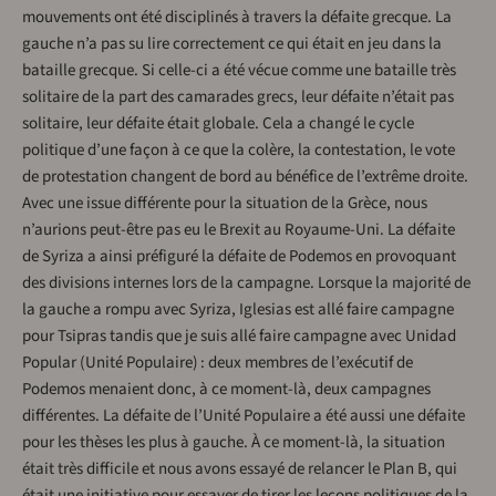
mouvements ont été disciplinés à travers la défaite grecque. La
gauche n’a pas su lire correctement ce qui était en jeu dans la
bataille grecque. Si celle-ci a été vécue comme une bataille très
solitaire de la part des camarades grecs, leur défaite n’était pas
solitaire, leur défaite était globale. Cela a changé le cycle
politique d’une façon à ce que la colère, la contestation, le vote
de protestation changent de bord au bénéfice de l’extrême droite.
Avec une issue différente pour la situation de la Grèce, nous
n’aurions peut-être pas eu le Brexit au Royaume-Uni. La défaite
de Syriza a ainsi préfiguré la défaite de Podemos en provoquant
des divisions internes lors de la campagne. Lorsque la majorité de
la gauche a rompu avec Syriza, Iglesias est allé faire campagne
pour Tsipras tandis que je suis allé faire campagne avec Unidad
Popular (Unité Populaire) : deux membres de l’exécutif de
Podemos menaient donc, à ce moment-là, deux campagnes
différentes. La défaite de l’Unité Populaire a été aussi une défaite
pour les thèses les plus à gauche. À ce moment-là, la situation
était très difficile et nous avons essayé de relancer le Plan B, qui
était une initiative pour essayer de tirer les leçons politiques de la