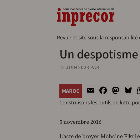
Aller au contenu principal
Naveg
Revue et site sous la responsabilité
Un despotisme
25 JUIN 2023
PAR
Email
Facebo
Mas
B
MAROC
Construisons les outils de lutte po
5 novembre 2016
L’acte de broyer Mohcine Fikri et