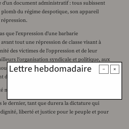
te d’un document administratif : tous subissent
e plomb du régime despotique, son appareil
 répression.
as que l’expression d’une barbarie
 avant tout une répression de classe visant à
’unité des victimes de l’oppression et de leur
illeurs l’organisation syndicale et politique, aux
Lettre hebdomadaire
soumission et pour la dignité. Ce sont là les
−
×
nt d’actes de sauvagerie.
té ne sont que la face de l’oppression de classe
le dernier, tant que durera la dictature qui
dignité, liberté et justice pour le peuple et pour