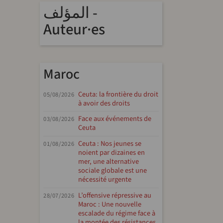
المؤلف -
Auteur·es
Maroc
Ceuta: la frontière du droit
05/08/2026
à avoir des droits
Face aux événements de
03/08/2026
Ceuta
Ceuta : Nos jeunes se
01/08/2026
noient par dizaines en
mer, une alternative
sociale globale est une
nécessité urgente
L’offensive répressive au
28/07/2026
Maroc : Une nouvelle
escalade du régime face à
la montée des résistances