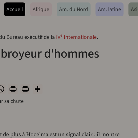
ação principal
Accueil
Afrique
Am. du Nord
Am. latine
Asi
e
 du Bureau exécutif de la
IV
Internationale
.
 broyeur d'hommes
ok
todon
luesky
WhatsApp
Print
PrintFriendly
Share
ur sa chute
 de plus à Hoceima est un signal clair : il montre