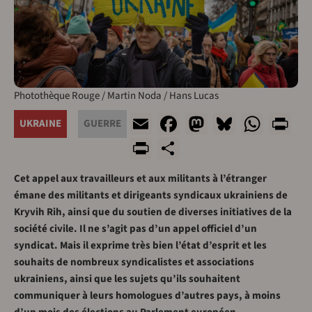
Photothèque Rouge / Martin Noda / Hans Lucas
Email
Facebook
Mastodon
Bluesky
What
Pr
UKRAINE
GUERRE
PrintFriendly
Share
Cet appel aux travailleurs et aux militants à l’étranger
émane des militants et dirigeants syndicaux ukrainiens de
Kryvih Rih, ainsi que du soutien de diverses initiatives de la
société civile. Il ne s’agit pas d’un appel officiel d’un
syndicat. Mais il exprime très bien l’état d’esprit et les
souhaits de nombreux syndicalistes et associations
ukrainiens, ainsi que les sujets qu’ils souhaitent
communiquer à leurs homologues d’autres pays, à moins