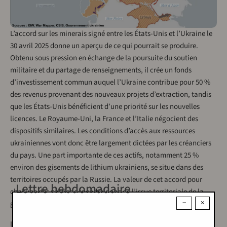
L’accord sur les minerais signé entre les États-Unis et l’Ukraine le
30 avril 2025 donne un aperçu de ce qui pourrait se produire.
Obtenu sous pression en échange de la poursuite du soutien
militaire et du partage de renseignements, il crée un fonds
d’investissement commun auquel l’Ukraine contribue pour 50 %
des revenus provenant des nouveaux projets d’extraction, tandis
que les États-Unis bénéficient d’une priorité sur les nouvelles
licences. Le Royaume-Uni, la France et l’Italie négocient des
dispositifs similaires. Les conditions d’accès aux ressources
ukrainiennes vont donc être largement dictées par les créanciers
du pays. Une part importante de ces actifs, notamment 25 %
environ des gisements de lithium ukrainiens, se situe dans des
territoires occupés par la Russie. La valeur de cet accord pour
Lettre hebdomadaire
chacune des parties dépendra donc de l’issue territoriale de la
−
×
guerre.
L’Ukraine possède entre 20 et 25 % des terres agricoles les plus