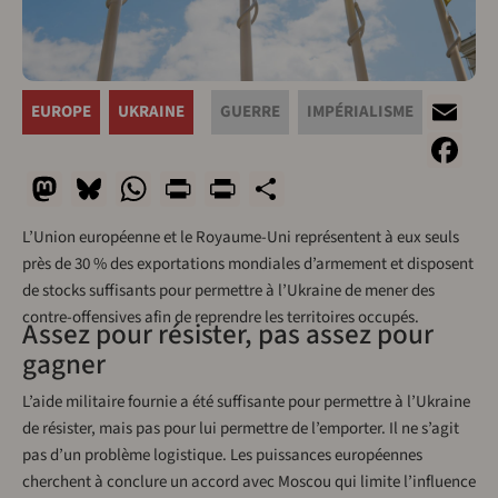
Em
EUROPE
UKRAINE
GUERRE
IMPÉRIALISME
F
Mastodon
Bluesky
WhatsApp
Print
PrintFriendly
Share
L’Union européenne et le Royaume-Uni représentent à eux seuls
près de 30 % des exportations mondiales d’armement et disposent
de stocks suffisants pour permettre à l’Ukraine de mener des
contre-offensives afin de reprendre les territoires occupés.
Assez pour résister, pas assez pour
gagner
L’aide militaire fournie a été suffisante pour permettre à l’Ukraine
de résister, mais pas pour lui permettre de l’emporter. Il ne s’agit
pas d’un problème logistique. Les puissances européennes
cherchent à conclure un accord avec Moscou qui limite l’influence