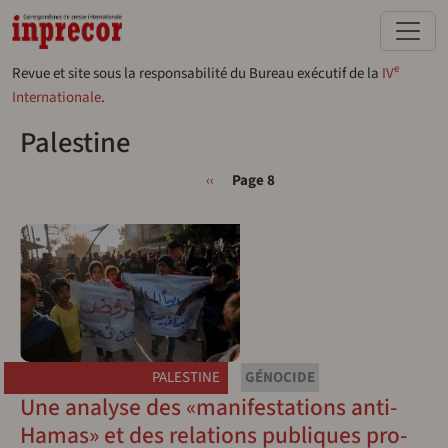
Aller au contenu principal
e
Revue et site sous la responsabilité du Bureau exécutif de la
IV
Internationale
.
Palestine
Pagination
Page précédente
‹‹
Page 8
PALESTINE
GÉNOCIDE
Une analyse des «manifestations anti-
Hamas» et des relations publiques pro-