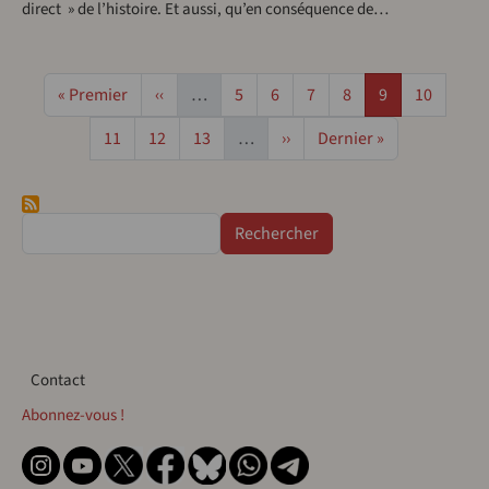
direct » de l’histoire. Et aussi, qu’en conséquence de…
Pagination
Première page
Page précédente
Page
Page
Page
Page
Page
Page
« Premier
‹‹
…
5
6
7
8
9
10
Page
Page
Page
Page suivante
Dernière page
11
12
13
…
››
Dernier »
Rechercher
Contact
Contact
Abonnez-vous !