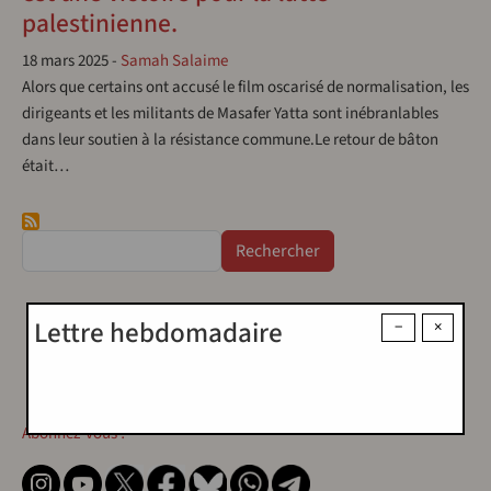
palestinienne.
18 mars 2025
-
Samah Salaime
Alors que certains ont accusé le film oscarisé de normalisation, les
dirigeants et les militants de Masafer Yatta sont inébranlables
dans leur soutien à la résistance commune.Le retour de bâton
était…
Rechercher
Lettre hebdomadaire
−
×
Contact
Contact
Abonnez-vous !