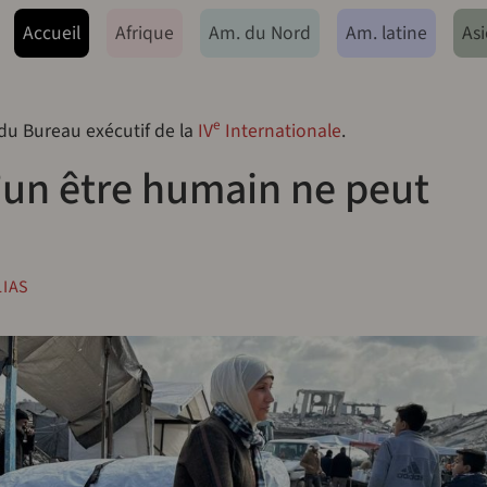
ação principal
Accueil
Afrique
Am. du Nord
Am. latine
Asi
e
 du Bureau exécutif de la
IV
Internationale
.
’un être humain ne peut
IAS