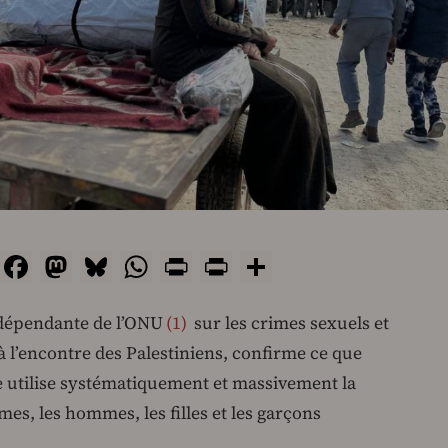
Email
Facebook
Mastodon
Bluesky
WhatsApp
Print
PrintFriendly
Share
dépendante de l’ONU
1
sur les crimes sexuels et
 l’encontre des Palestiniens, confirme ce que
ste utilise systématiquement et massivement la
mes, les hommes, les filles et les garçons