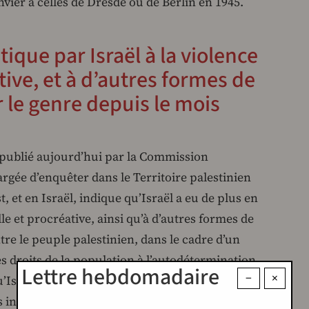
nvier à celles de Dresde ou de Berlin en 1945.
ique par Israël à la violence
tive, et à d’autres formes de
 le genre depuis le mois
publié aujourd’hui par la Commission
rgée d’enquêter dans le Territoire palestinien
 et en Israël, indique qu’Israël a eu de plus en
le et procréative, ainsi qu’à d’autres formes de
tre le peuple palestinien, dans le cadre d’un
les droits de la population à l’autodétermination.
Lettre hebdomadaire
−
×
’Israël a commis des actes génocidaires en
infrastructures de santé sexuelle et