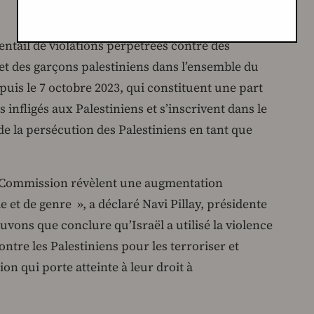
ventail de violations perpétrées contre des
et des garçons palestiniens dans l’ensemble du
puis le 7 octobre 2023, qui constituent une part
infligés aux Palestiniens et s’inscrivent dans le
 de la persécution des Palestiniens en tant que
la Commission révèlent une augmentation
e et de genre », a déclaré Navi Pillay, présidente
vons que conclure qu’Israël a utilisé la violence
ontre les Palestiniens pour les terroriser et
n qui porte atteinte à leur droit à