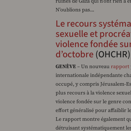
ruines de Gaza qui n’ont rien à e
N’oublions pas…
Le recours systémat
sexuelle et procréa
violence fondée sur
d’octobre
(OHCHR)
GENÈVE
– Un nouveau
rapport
internationale indépendante cha
occupé, y compris Jérusalem-Est,
plus recours à la violence sexuel
violence fondée sur le genre con
effort généralisé pour affaiblir 
Le rapport montre également qu
détruisant systématiquement les 