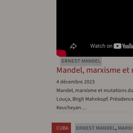
ERNEST MANDEL
Mandel, marxisme et 
4 décembre 2023
Mandel, marxisme et mutations du c
Louça, Birgit Mahnkopf. Présidence
Keucheyan…
CUBA
ERNEST MANDEL
,
MARX