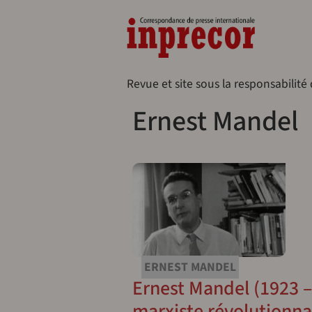
Aller au contenu principal
Naveg
Revue et site sous la responsabilité
Ernest Mandel
ERNEST MANDEL
Ernest Mandel (1923 – 
marxiste révolutionna