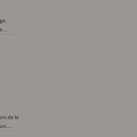
ge.
 la…
ors de la
e un…