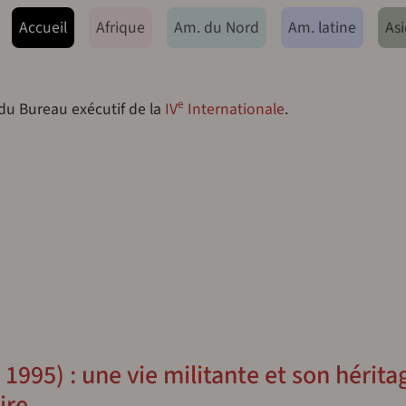
ação principal
Accueil
Afrique
Am. du Nord
Am. latine
Asi
e
 du Bureau exécutif de la
IV
Internationale
.
1995) : une vie militante et son hérita
ire