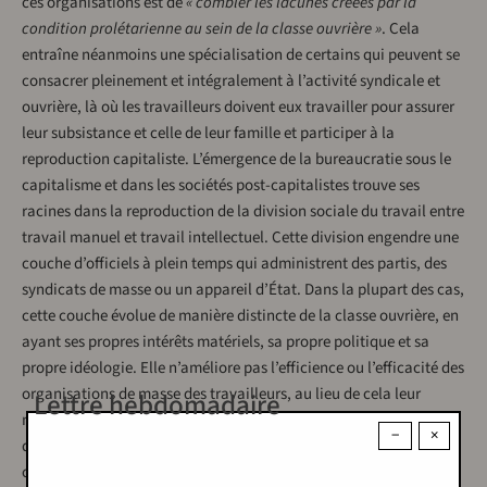
ces organisations est de
« combler les lacunes créées par la
condition prolétarienne au sein de la classe ouvrière »
. Cela
entraîne néanmoins une spécialisation de certains qui peuvent se
consacrer pleinement et intégralement à l’activité syndicale et
ouvrière, là où les travailleurs doivent eux travailler pour assurer
leur subsistance et celle de leur famille et participer à la
reproduction capitaliste. L’émergence de la bureaucratie sous le
capitalisme et dans les sociétés post-capitalistes trouve ses
racines dans la reproduction de la division sociale du travail entre
travail manuel et travail intellectuel. Cette division engendre une
couche d’officiels à plein temps qui administrent des partis, des
syndicats de masse ou un appareil d’État. Dans la plupart des cas,
cette couche évolue de manière distincte de la classe ouvrière, en
ayant ses propres intérêts matériels, sa propre politique et sa
propre idéologie. Elle n’améliore pas l’efficience ou l’efficacité des
organisations de masse des travailleurs, au lieu de cela leur
Lettre hebdomadaire
monopole du pouvoir sape la capacité de la classe ouvrière à
−
×
défendre ses intérêts les plus immédiats sous le capitalisme et à
construire une alternative viable au capitalisme. En ce sens, une