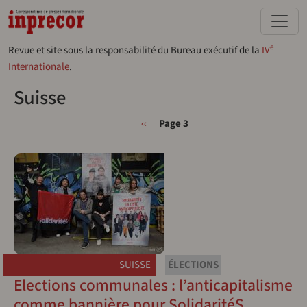
Aller au contenu principal
e
Revue et site sous la responsabilité du Bureau exécutif de la
IV
Internationale
.
Suisse
Pagination
Page précédente
‹‹
Page 3
SUISSE
ÉLECTIONS
Elections communales : l’anticapitalisme
comme bannière pour SolidaritéS