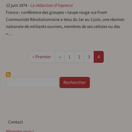
12 juin 1974
-
La rédaction d'Inprecor
France : conférence des groupes « taupe rouge »Le Front
Communiste Révolutionnaire a tenu du 1er au 3 juin, une réunion
nationale de militants ouvriers, membres de ses cellules ou des
«…
Pagination
Première page
Page précédente
Page
Page
Page
Page
« Premier
‹‹
1
2
3
4
Rechercher
Contact
Contact
Abonnez-vous !