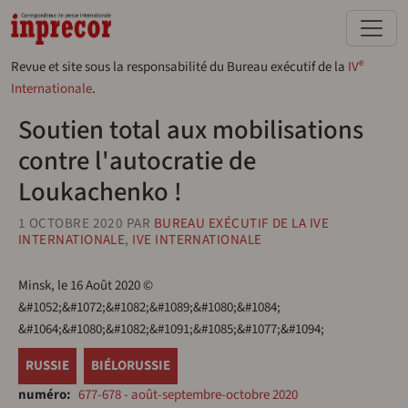
Aller au contenu principal
e
Revue et site sous la responsabilité du Bureau exécutif de la
IV
Internationale
.
Soutien total aux mobilisations
contre l'autocratie de
Loukachenko !
1 OCTOBRE 2020
PAR
BUREAU EXÉCUTIF DE LA IVE
INTERNATIONALE
,
IVE INTERNATIONALE
Minsk, le 16 Août 2020 ©
&#1052;&#1072;&#1082;&#1089;&#1080;&#1084;
&#1064;&#1080;&#1082;&#1091;&#1085;&#1077;&#1094;
RUSSIE
BIÉLORUSSIE
numéro
677-678 - août-septembre-octobre 2020