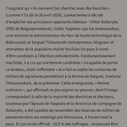
Craignant qu’« ils viennent [le] chercher avec des fourches »
(comme il l’a dit le 26 avril 2020), Loukachenko a décidé
d’empêcher ses principaux opposants libéraux - Viktor Babaryko
(PDG de Belgazprombank), Valéri Tsepkalo (qui fut ambassadeur,
vice-ministre et administrateur du Parc de haute technologie de la
Biélorussie) et Sergueï Tikhanovski (entrepreneur, blogueur et
animateur de la populaire chaîne YouTube Un pays à vivre) -
d’être candidats à l’élection présidentielle. Fondamentalement
machiste, il a cru qu’une femme candidate « incapable de porter
ce fardeau, allait s’effondrer » et a fait accepter les centaines de
milliers de signatures permettant à la femme de Sergueï, Svetlana
Tikhanovskaïa, de se présenter. Cette enseignante, « femme
ordinaire », qui affirmait ne pas aspirer au pouvoir, dont l’image
correspondait à celle de la majorité des électrices et électeurs,
soutenue par l’épouse de Tsepkalo et la directrice de campagne de
Babaryko, a été capable de rassembler des dizaines de milliers de
personnes dans ses meetings pré-électoraux, à travers tout le
pays. Et son score officiel - 10,9 % des suffrages - ne pouvait être