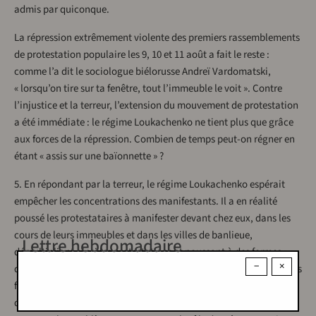
admis par quiconque.
La répression extrêmement violente des premiers rassemblements
de protestation populaire les 9, 10 et 11 août a fait le reste :
comme l’a dit le sociologue biélorusse Andreï Vardomatski,
« lorsqu’on tire sur ta fenêtre, tout l’immeuble le voit ». Contre
l’injustice et la terreur, l’extension du mouvement de protestation
a été immédiate : le régime Loukachenko ne tient plus que grâce
aux forces de la répression. Combien de temps peut-on régner en
étant « assis sur une baïonnette » ?
5. En répondant par la terreur, le régime Loukachenko espérait
empêcher les concentrations des manifestants. Il a en réalité
poussé les protestataires à manifester devant chez eux, dans les
cours de leurs immeubles et dans les villes de banlieue,
Lettre hebdomadaire
démultipliant ainsi les protestations et poussant à des formes
−
×
d’auto-organisation locale autour des relations de voisinage - très
fortes car le système bureaucratique de gestion des immeubles et
des services sociaux fonctionne mal et oblige les voisins à régler