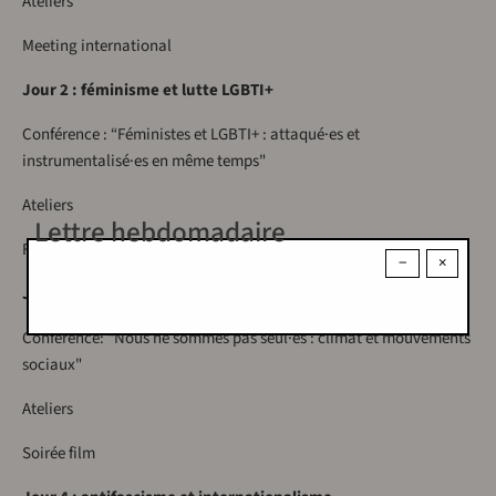
Ateliers
Meeting international
Jour 2 : féminisme et lutte LGBTI+
Conférence : “Féministes et LGBTI+ : attaqué·es et
instrumentalisé·es en même temps"
Ateliers
Lettre hebdomadaire
Fête féministe
−
×
Jour 3 : écosocialisme
Conférence: “Nous ne sommes pas seul·es : climat et mouvements
sociaux"
Ateliers
Soirée film