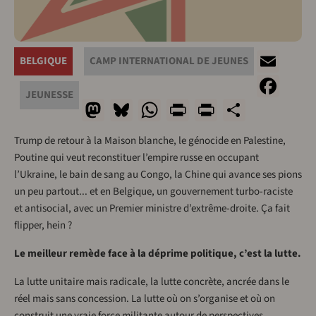
Ema
BELGIQUE
CAMP INTERNATIONAL DE JEUNES
Fac
JEUNESSE
Mastodon
Bluesky
WhatsApp
Print
PrintFrien
Share
Trump de retour à la Maison blanche, le génocide en Palestine,
Poutine qui veut reconstituer l’empire russe en occupant
l’Ukraine, le bain de sang au Congo, la Chine qui avance ses pions
un peu partout... et en Belgique, un gouvernement turbo-raciste
et antisocial, avec un Premier ministre d’extrême-droite. Ça fait
flipper, hein ?
Le meilleur remède face à la déprime politique, c’est la lutte.
La lutte unitaire mais radicale, la lutte concrète, ancrée dans le
réel mais sans concession. La lutte où on s’organise et où on
construit une vraie force militante autour de perspectives