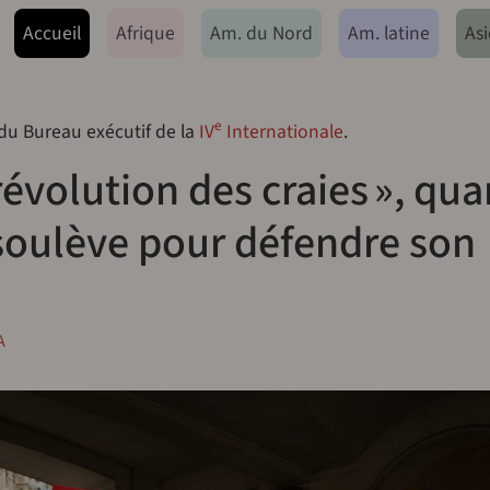
ação principal
Accueil
Afrique
Am. du Nord
Am. latine
Asi
e
 du Bureau exécutif de la
IV
Internationale
.
 révolution des craies », qu
 soulève pour défendre son
A