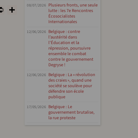
Plusieurs fronts, une seule
tsApp
rint
PrintFriendly
Share
08/07/2026
lutte : les 7e Rencontres
Écosocialistes
Internationales
Belgique : contre
12/06/2026
l’austérité dans
l’Éducation et la
répression, poursuivre
ensemble le combat
contre le gouvernement
Degryse !
Belgique : La « révolution
12/06/2026
des craies », quand une
société se soulève pour
défendre son école
publique
Belgique : Le
17/05/2026
gouvernement brutalise,
la rue proteste