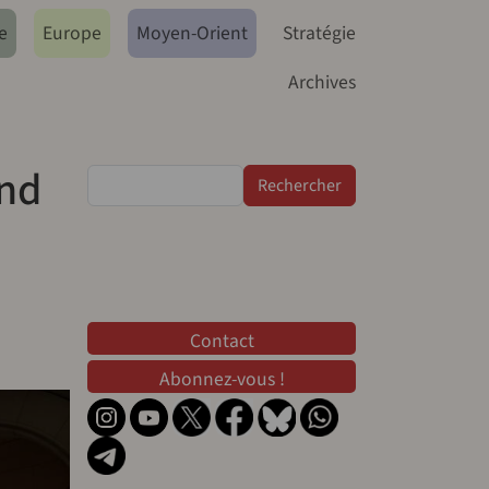
e
Europe
Moyen-Orient
Stratégie
Archives
and
Rechercher
Contact
Contact
Abonnez-vous !