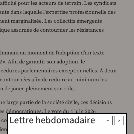
affiché pour les acteurs de terrain. Les syndicats
te dans laquelle l’expertise professionnelle des
ent marginalisée. Les collectifs émergents
itique assumée de contourner les résistances
culminant au moment de l’adoption d’un texte
 ». Afin de garantir son adoption, le
cédures parlementaires exceptionnelles. À deux
nt contournées afin de réduire au minimum les
on de jouer pleinement son rôle.
e large partie de la société civile, ces décisions
es démocratiques. Le vote du 4 juin 2026
Lettre hebdomadaire
t comme un moment législatif, mais aussi comme
−
×
ionnelles plus larges.