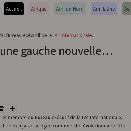
ação principal
Accueil
Afrique
Am. du Nord
Am. latine
Asi
e
 du Bureau exécutif de la
IV
Internationale
.
'une gauche nouvelle…
7
y
tsApp
rint
PrintFriendly
Share
r et membre du Bureau exécutif de la IVe Internationale,
ection française, la Ligue communiste révolutionnaire, à la