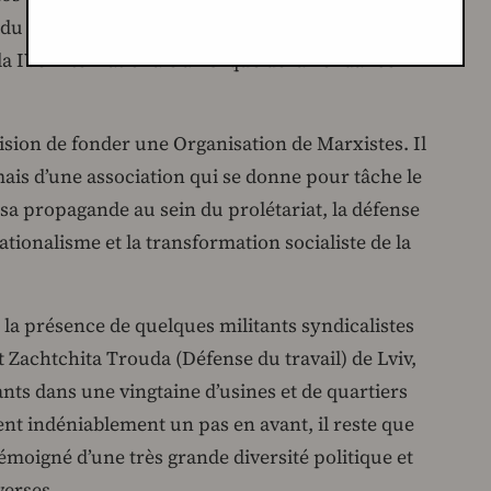
 du travail, de la Ligue communiste
la IVe Internationale ainsi que de la Tendance
cision de fonder une Organisation de Marxistes. Il
 mais d’une association qui se donne pour tâche le
a propagande au sein du prolétariat, la défense
nationalisme et la transformation socialiste de la
e la présence de quelques militants syndicalistes
t Zachtchita Trouda (Défense du travail) de Lviv,
ants dans une vingtaine d’usines et de quartiers
ent indéniablement un pas en avant, il reste que
témoigné d’une très grande diversité politique et
verses.