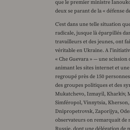
que le premier ministre Ianouko
deux se parant de la « défense de
C’est dans une telle situation qu
radicale, jusque là éparpillés d
travailleurs et des jeunes, ont f
véritable en Ukraine. A l’initiati
« Che Guevara » — une scission d
animant les sites internet et un
regroupé près de 150 personnes,
des groupes politiques et des sy
Mukatchevo, Izmayil, Kharkiv, 
Simféropol, Vinnytsia, Kherson,
Dnipropetrovsk, Zaporijya, Odess
observateurs on remarquait de n
Russie, dont une délégation de 