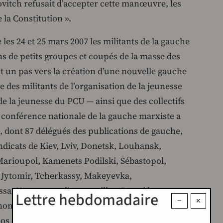
vitch refusait d’accepter cette manœuvre, les
 la Constitution ».
e les 24 et 25 mars 2007 les militants de la gauche
ans de petits groupes et coupés de la masse des
ait un pas vers la création d’une nouvelle gauche
ve des militants de l’organisation de la jeunesse
e la jeunesse du PCU — ainsi que des collectifs
e conférence nationale de la gauche marxiste a
 dont 87 délégués des publications de gauche,
ndicats de Kiev, Lviv, Donetsk, Louhansk,
Marioupol, Kamenets Podilski, Sébastopol,
 Jytomir, Tcherkassy, Makeyevka,
a, Konotop et d’autres villes. Parmi les
Lettre hebdomadaire
−
×
ombreux militants de la gauche radicale de
nos camarades du groupe Vpered (En avant), des