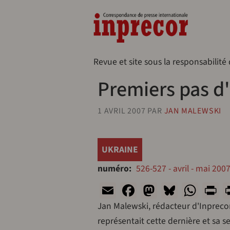
Aller au contenu principal
Naveg
Revue et site sous la responsabilité
Premiers pas d
1 AVRIL 2007
PAR
JAN MALEWSKI
UKRAINE
numéro
526-527 - avril - mai 200
Email
Facebook
Mastodon
Bluesk
Wha
P
Jan Malewski, rédacteur d'Inpreco
représentait cette dernière et sa s