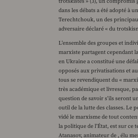
trotskistes » (3), un compromis 
dans les débats a été adopté à une
Terechtchouk, un des principaux
adversaire déclaré « du trotskis
L’ensemble des groupes et indivi
marxiste partagent cependant la
en Ukraine a constitué une défait
opposés aux privatisations et au
tous se revendiquent du « marxis
très académique et livresque, pa
question de savoir s’ils seront 
outil de la lutte des classes. Le 
vidé le marxisme de tout contenu
la politique de l’État, est sur ce
Atanasov, animateur de , élu me