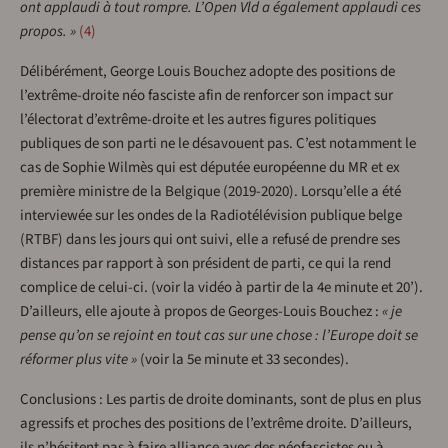
ont applaudi à tout rompre. L’Open Vld a également applaudi ces
propos. »
4
Délibérément, George Louis Bouchez adopte des positions de
l’extrême-droite néo fasciste afin de renforcer son impact sur
l’électorat d’extrême-droite et les autres figures politiques
publiques de son parti ne le désavouent pas. C’est notamment le
cas de Sophie Wilmès qui est députée européenne du MR et ex
première ministre de la Belgique (2019-2020). Lorsqu’elle a été
interviewée sur les ondes de la Radiotélévision publique belge
(RTBF) dans les jours qui ont suivi, elle a refusé de prendre ses
distances par rapport à son président de parti, ce qui la rend
complice de celui-ci. (voir la vidéo à partir de la 4e minute et 20’).
D’ailleurs, elle ajoute à propos de Georges-Louis Bouchez :
« je
pense qu’on se rejoint en tout cas sur une chose : l’Europe doit se
réformer plus vite »
(voir la 5e minute et 33 secondes).
Conclusions : Les partis de droite dominants, sont de plus en plus
agressifs et proches des positions de l’extrême droite. D’ailleurs,
ils n’hésitent pas à faire alliance avec des néofascistes ou à