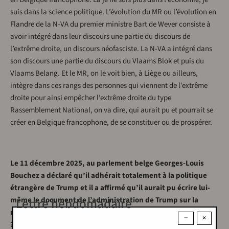
suis dans la science politique. L’évolution du MR ou l’évolution en
Flandre de la N-VA du premier ministre Bart de Wever consiste à
avoir intégré dans leur discours une partie du discours de
l’extrême droite, un discours néofasciste. La N-VA a intégré dans
son discours une partie du discours du Vlaams Blok et puis du
Vlaams Belang. Et le MR, on le voit bien, à Liège ou ailleurs,
intègre dans ces rangs des personnes qui viennent de l’extrême
droite pour ainsi empêcher l’extrême droite du type
Rassemblement National, on va dire, qui aurait pu et pourrait se
créer en Belgique francophone, de se constituer ou de prospérer.
Le 11 décembre 2025, au parlement belge Georges-Louis
Bouchez a déclaré qu’il adhérait totalement à la politique
étrangère de Trump et il a affirmé qu’il aurait pu écrire lui-
Lettre hebdomadaire
même le document de l’administration de Trump sur la
nouvelle stratégie de sécurité nationale. Qu’en pensez-vous
−
×
?