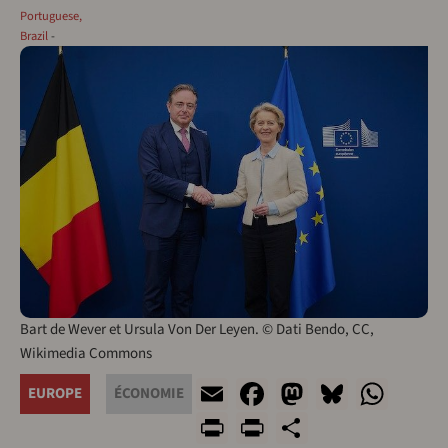
Portuguese,
Brazil
Bart de Wever et Ursula Von Der Leyen. © Dati Bendo, CC,
Wikimedia Commons
Email
Facebook
Mastodon
Bluesk
Wha
EUROPE
ÉCONOMIE
Print
PrintFriendly
Share