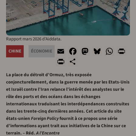
Rapport mars 2026 d’Aiddata.
Email
Facebook
Mastodon
Bluesky
What
Pr
CHINE
ÉCONOMIE
PrintFriendly
Share
La place du détroit d’Ormuz, très exposée
conjoncturellement, dans la guerre menée par les Etats-Unis
et Israël contre l’Iran relance l’intérêt des analystes sur le
rôle des ports et des océans dans les échanges
internationaux traduisant les interdépendances construites
dans les trente-cinq dernières années. Cet article du site
états-unien
Foreign Policy
fournit à ce propos une série
d’informations ayant trait aux initiatives de la Chine sur ce
terrain. – Réd.
A l’Encontre