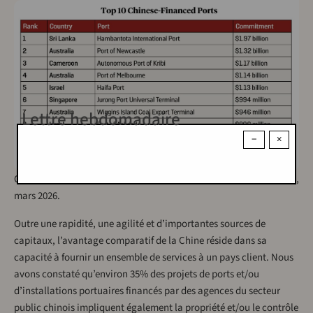
Lettre hebdomadaire
−
×
Chinese-Financed Ports Overseas and related terminals – AidData,
mars 2026.
Outre une rapidité, une agilité et d’importantes sources de
capitaux, l’avantage comparatif de la Chine réside dans sa
capacité à fournir un ensemble de services à un pays client. Nous
avons constaté qu’environ 35% des projets de ports et/ou
d’installations portuaires financés par des agences du secteur
public chinois impliquent également la propriété et/ou le contrôle