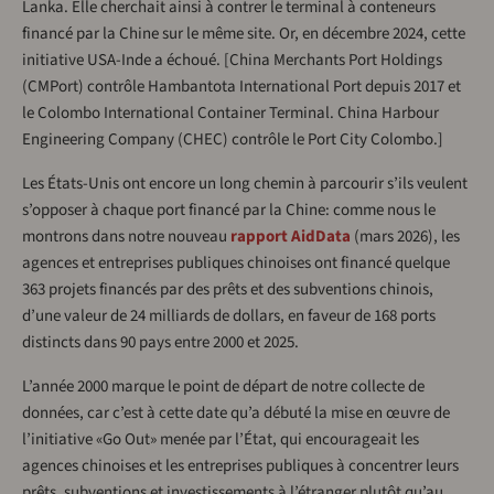
Lanka. Elle cherchait ainsi à contrer le terminal à conteneurs
financé par la Chine sur le même site. Or, en décembre 2024, cette
initiative USA-Inde a échoué. [China Merchants Port Holdings
(CMPort) contrôle Hambantota International Port depuis 2017 et
le Colombo International Container Terminal. China Harbour
Engineering Company (CHEC) contrôle le Port City Colombo.]
Les États-Unis ont encore un long chemin à parcourir s’ils veulent
s’opposer à chaque port financé par la Chine: comme nous le
montrons dans notre nouveau
rapport AidData
(mars 2026), les
agences et entreprises publiques chinoises ont financé quelque
363 projets financés par des prêts et des subventions chinois,
d’une valeur de 24 milliards de dollars, en faveur de 168 ports
distincts dans 90 pays entre 2000 et 2025.
L’année 2000 marque le point de départ de notre collecte de
données, car c’est à cette date qu’a débuté la mise en œuvre de
l’initiative «Go Out» menée par l’État, qui encourageait les
agences chinoises et les entreprises publiques à concentrer leurs
prêts, subventions et investissements à l’étranger plutôt qu’au