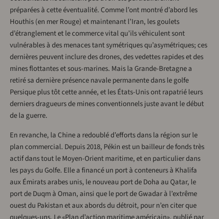
préparées à cette éventualité. Comme l’ont montré d’abord les
Houthis (en mer Rouge) et maintenant l’Iran, les goulets
d’étranglement et le commerce vital qu’ils véhiculent sont
vulnérables à des menaces tant symétriques qu’asymétriques; ces
dernières peuvent inclure des drones, des vedettes rapides et des
mines flottantes et sous-marines. Mais la Grande-Bretagne a
retiré sa dernière présence navale permanente dans le golfe
Persique plus tôt cette année, et les États-Unis ont rapatrié leurs
derniers dragueurs de mines conventionnels juste avant le début
de la guerre.
En revanche, la Chine a redoublé d’efforts dans la région sur le
plan commercial. Depuis 2018, Pékin est un bailleur de fonds très
actif dans tout le Moyen-Orient maritime, et en particulier dans
les pays du Golfe. Elle a financé un port à conteneurs à Khalifa
aux Émirats arabes unis, le nouveau port de Doha au Qatar, le
port de Duqm à Oman, ainsi que le port de Gwadar à l’extrême
ouest du Pakistan et aux abords du détroit, pour n’en citer que
quelques-uns. Le «Plan d’action maritime américain», publié par