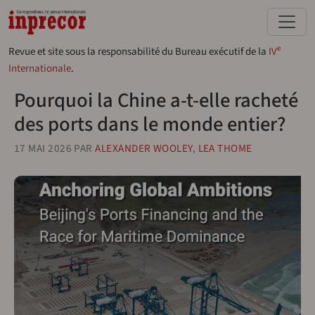
Aller au contenu principal
e
Revue et site sous la responsabilité du Bureau exécutif de la
IV
Internationale
.
Pourquoi la Chine a-t-elle racheté
des ports dans le monde entier?
17 MAI 2026
PAR
ALEXANDER WOOLEY
,
LEA THOME