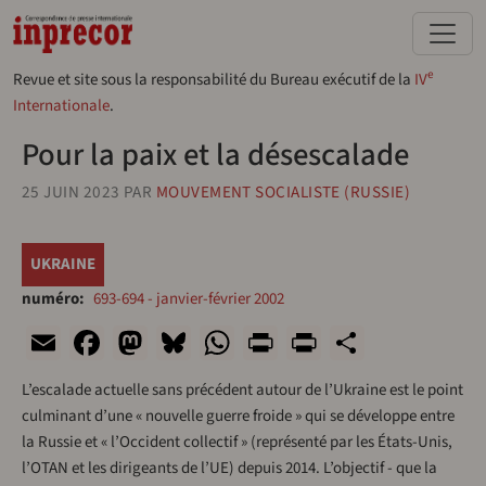
Aller au contenu principal
e
Revue et site sous la responsabilité du Bureau exécutif de la
IV
Internationale
.
Pour la paix et la désescalade
25 JUIN 2023
PAR
MOUVEMENT SOCIALISTE (RUSSIE)
UKRAINE
numéro
693-694 - janvier-février 2002
Email
Facebook
Mastodon
Bluesky
WhatsApp
Print
PrintFriend
Share
L’escalade actuelle sans précédent autour de l’Ukraine est le point
culminant d’une « nouvelle guerre froide » qui se développe entre
la Russie et « l’Occident collectif » (représenté par les États-Unis,
l’OTAN et les dirigeants de l’UE) depuis 2014. L’objectif - que la