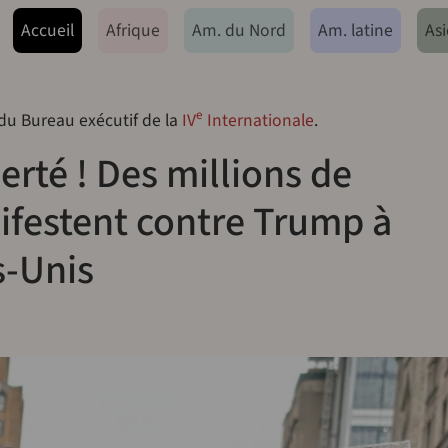
ação principal
Accueil
Afrique
Am. du Nord
Am. latine
Asi
e
 du Bureau exécutif de la
IV
Internationale
.
berté ! Des millions de
festent contre Trump à
s-Unis