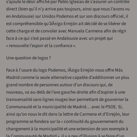
s’ajoute le désir affiché par Pablo Iglesias de s’assurer un contrôle
direct (bien qu’il n’y arrive pas toujours, ainsi que nous l’avons vu
en Andalousie) sur Unidos Podemos et sur son discours officiel, il
est compréhensible qu’âÂ±igo Errejón ait décidé de se libérer de
cette charge et de convoler avec Manuela Carmena afin de régir
face à ce qui s’est passé en Andalousie avec un projet qui
« renouvelle l’espoir et la confiance ».
Une question de logos ?
Face à l’usure du logo Podemos, IÂ±igo Errejón nous offre Más
Madrid comme la seule alternative capable d’additionner un plus
grand nombre de personnes autour d’un discours qui, de
nouveau, va au-delà de l’axe gauche-droite afin d’aspirer à une
transversalité sans lignes rouges leur permettant de gouverner la
Communauté et la municipalité de Madrid… avec le PSOE. Si,
ainsi qu’on nous le dit dans la lettre de Carmena et d’Errejón, leur
programme se fondera sur la « continuité du gouvernement du
changement à la municipalité et une extension de son exemple à
la Communauté de Madrid », il y a peu d’illusion à se faire d’un