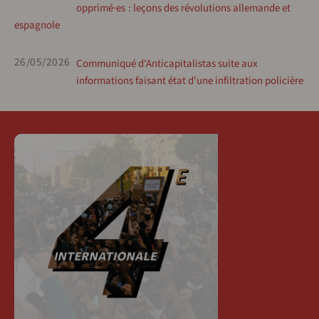
opprimé·es : leçons des révolutions allemande et
espagnole
26/05/2026
Communiqué d'Anticapitalistas suite aux
informations faisant état d'une infiltration policière