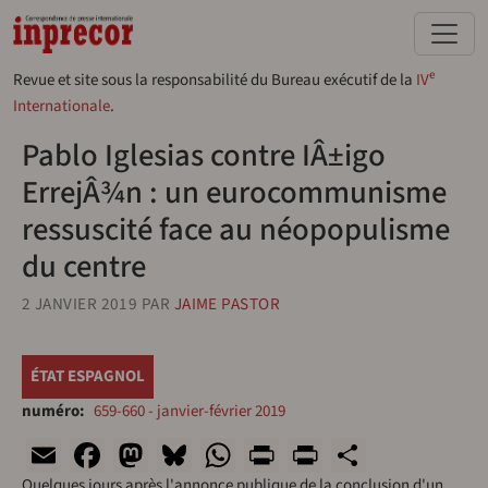
Aller au contenu principal
e
Revue et site sous la responsabilité du Bureau exécutif de la
IV
Internationale
.
Pablo Iglesias contre IÂ±igo
ErrejÂ¾n : un eurocommunisme
ressuscité face au néopopulisme
du centre
2 JANVIER 2019
PAR
JAIME PASTOR
ÉTAT ESPAGNOL
numéro
659-660 - janvier-février 2019
Email
Facebook
Mastodon
Bluesky
WhatsApp
Print
PrintFriend
Share
Quelques jours après l'annonce publique de la conclusion d'un