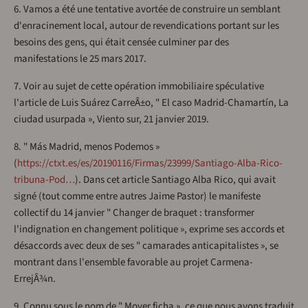
6. Vamos a été une tentative avortée de construire un semblant
d'enracinement local, autour de revendications portant sur les
besoins des gens, qui était censée culminer par des
manifestations le 25 mars 2017.
7. Voir au sujet de cette opération immobiliaire spéculative
l'article de Luis Suárez CarreÂ±o, " El caso Madrid-Chamartín, La
ciudad usurpada », Viento sur, 21 janvier 2019.
8. " Más Madrid, menos Podemos »
(
https://ctxt.es/es/20190116/Firmas/23999/Santiago-Alba-Rico-
tribuna-Pod…
). Dans cet article Santiago Alba Rico, qui avait
signé (tout comme entre autres Jaime Pastor) le manifeste
collectif du 14 janvier " Changer de braquet : transformer
l'indignation en changement politique », exprime ses accords et
désaccords avec deux de ses " camarades anticapitalistes », se
montrant dans l'ensemble favorable au projet Carmena-
ErrejÂ¾n.
9. Connu sous le nom de " Mover ficha », ce que nous avons traduit