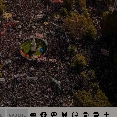
Email
Facebook
Mastodon
Bluesky
WhatsApp
Print
Prin
S
TE
GAUCHE