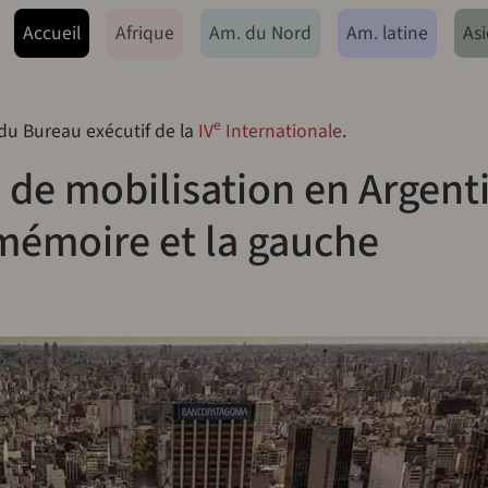
ação principal
Accueil
Afrique
Am. du Nord
Am. latine
Asi
e
 du Bureau exécutif de la
IV
Internationale
.
de mobilisation en Argenti
 mémoire et la gauche