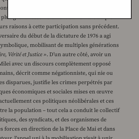
 sont en général énormes ; mais ce qui m’a frappé
 du plus grand rassemblement du 24 mars auquel
ieurs raisons à cette participation sans précédent.
ersaire du début de la dictature de 1976 a agi
ymbolique, mobilisant de multiples générations
e, Vérité et Justice »
. D’un autre côté, avoir un
ilei avec un discours complètement opposé
mains, décrit comme négationniste, qui nie ou
 disparues, justifie les crimes perpétrés par
itiques économiques et sociales mises en œuvre
 actuellement ces politiques néolibérales et ces
re la population – tout cela a conduit le collectif
itiques, des syndicats, et des organismes de
es forces en direction de la Place de Mai et dans
ur, l’appel uni à la mobilisation visait à unir