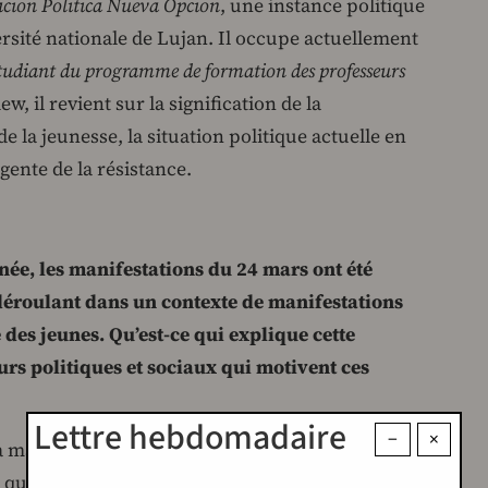
cion Politica Nueva Opcion
, une instance politique
rsité nationale de Lujan. Il occupe actuellement
tudiant du programme de formation des professeurs
ew, il revient sur la signification de la
de la jeunesse, la situation politique actuelle en
ente de la résistance.
née, les manifestations du 24 mars ont été
déroulant dans un contexte de manifestations
 des jeunes. Qu’est-ce qui explique cette
eurs politiques et sociaux qui motivent ces
Lettre hebdomadaire
−
×
 la manifestation du 24 mars a été
 qui me concerne, j’y participe chaque année