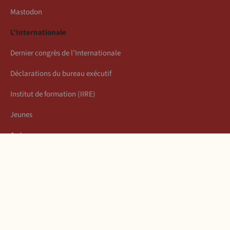
Mastodon
L’Internationale
Dernier congrès de l’Internationale
Déclarations du bureau exécutif
Institut de formation (IIRE)
Jeunes
Auteurs
Économie
Connexion
Les articles de la semaine
À propos