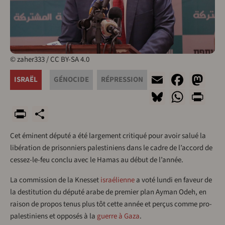
© zaher333 / CC BY-SA 4.0
Email
Face
Ma
ISRAËL
GÉNOCIDE
RÉPRESSION
Bluesky
What
Pr
PrintFriendly
Share
Cet éminent député a été largement critiqué pour avoir salué la
libération de prisonniers palestiniens dans le cadre de l’accord de
cessez-le-feu conclu avec le Hamas au début de l’année.
La commission de la Knesset
israélienne
a voté lundi en faveur de
la destitution du député arabe de premier plan Ayman Odeh, en
raison de propos tenus plus tôt cette année et perçus comme pro-
palestiniens et opposés à la
guerre à Gaza
.