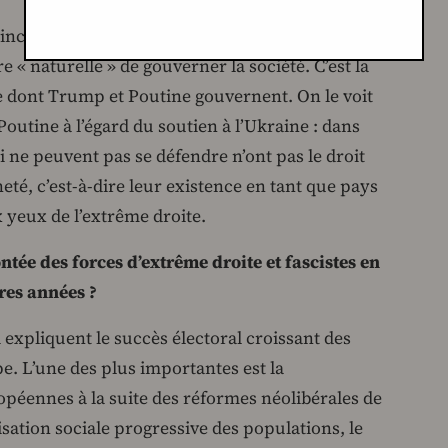
rincipe de la politique internationale devrait être
ère « naturelle » de gouverner la société. C’est la
e dont Trump et Poutine gouvernent. On le voit
Poutine à l’égard du soutien à l’Ukraine : dans
ui ne peuvent pas se défendre n’ont pas le droit
neté, c’est-à-dire leur existence en tant que pays
x yeux de l’extrême droite.
ée des forces d’extrême droite et fascistes en
res années ?
 expliquent le succès électoral croissant des
e. L’une des plus importantes est la
opéennes à la suite des réformes néolibérales de
sation sociale progressive des populations, le