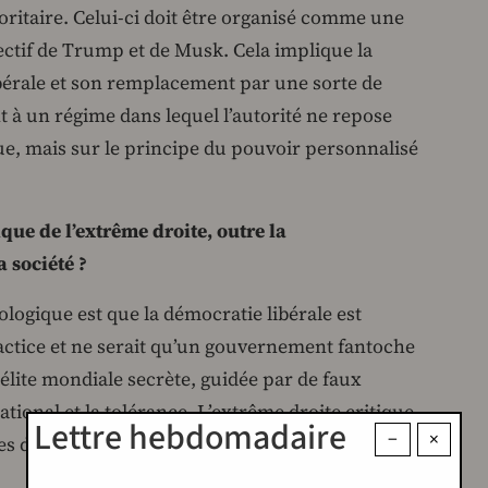
oritaire. Celui-ci doit être organisé comme une
bjectif de Trump et de Musk. Cela implique la
bérale et son remplacement par une sorte de
 à un régime dans lequel l’autorité ne repose
ue, mais sur le principe du pouvoir personnalisé
ue de l’extrême droite, outre la
a société ?
ogique est que la démocratie libérale est
 factice et ne serait qu’un gouvernement fantoche
 élite mondiale secrète, guidée par de faux
national et la tolérance. L’extrême droite critique
Lettre hebdomadaire
−
×
s de l’élite libérale parce qu’elles protègeraient