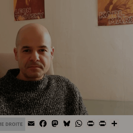
Email
Facebook
Mastodon
Bluesky
WhatsApp
Print
PrintF
Sha
E DROITE