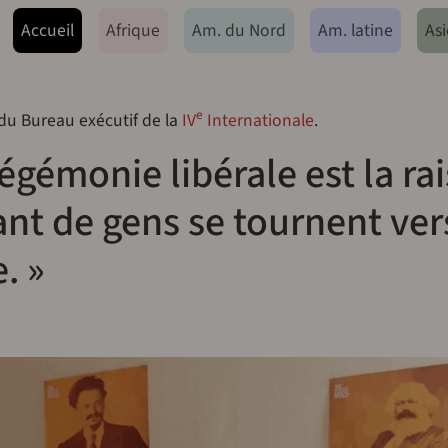
ação principal
Accueil
Afrique
Am. du Nord
Am. latine
Asi
e
 du Bureau exécutif de la
IV
Internationale
.
hégémonie libérale est la ra
ant de gens se tournent ver
. »