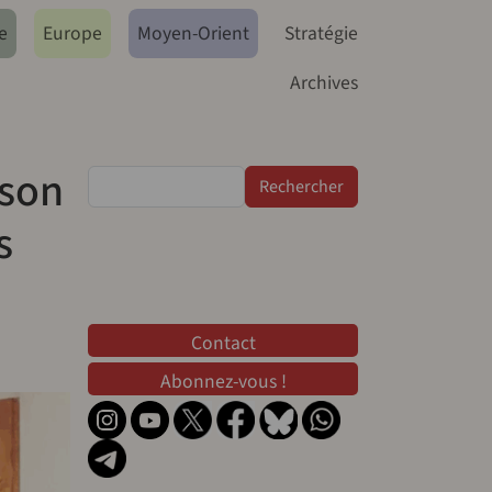
e
Europe
Moyen-Orient
Stratégie
Archives
ison
Rechercher
s
Contact
Contact
Abonnez-vous !