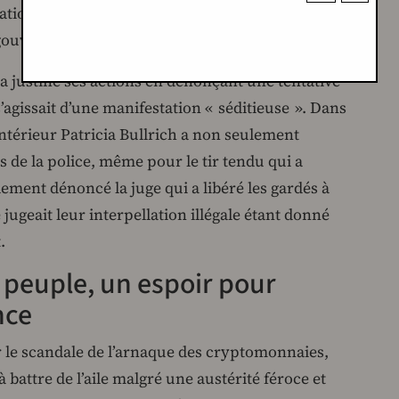
ations spontanées, qui ont réussi à atteindre la
 gouvernemental.
 justifié ses actions en dénonçant une tentative
 s’agissait d’une manifestation « séditieuse ». Dans
ntérieur Patricia Bullrich a non seulement
 de la police, même pour le tir tendu qui a
ement dénoncé la juge qui a libéré les gardés à
jugeait leur interpellation illégale étant donné
.
peuple, un espoir pour
nce
r le scandale de l’arnaque des cryptomonnaies,
battre de l’aile malgré une austérité féroce et