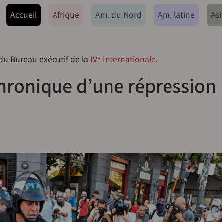
ação principal
Accueil
Afrique
Am. du Nord
Am. latine
Asi
e
 du Bureau exécutif de la
IV
Internationale
.
chronique d’une répression