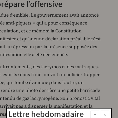
épare l’offensive
endue d’emblée. Le gouvernement avait annoncé
ocole anti-piquets » qui a pour conséquence
rculation, et ce même si la Constitution
nifester et qu’aucune déclaration préalable n’est
ifiait la répression par la présence supposée des
nifestation elle a été déclenchée.
 affrontements, des lacrymos et des matraques.
esprits : dans l’une, on voit un policier frapper
, qui tombe évanouie ; dans l’autre, un
prendre une photo derrière une petite barricade
tir tendu de gaz lacrymogène. Son pronostic vital
arrivait pas à disperser la manifestation et la
Lettre hebdomadaire
res. Le soir même, la population a répondu avec
−
×