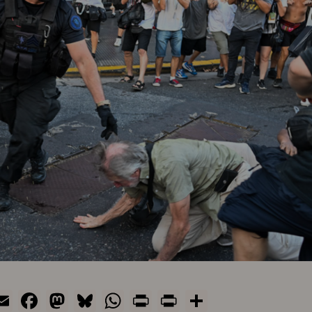
Email
Facebook
Mastodon
Bluesky
WhatsApp
Print
PrintFriendly
Share