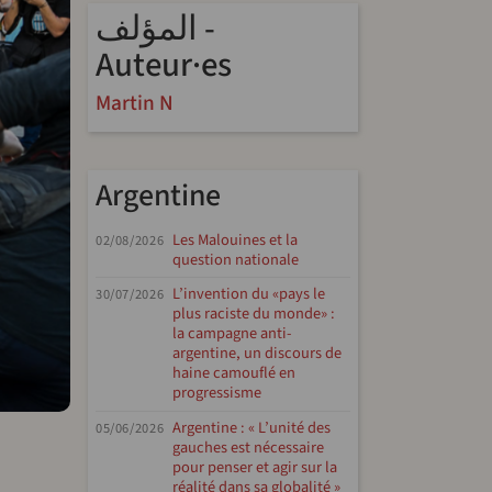
المؤلف -
Auteur·es
Martin N
Argentine
Les Malouines et la
02/08/2026
question nationale
L’invention du «pays le
30/07/2026
plus raciste du monde» :
la campagne anti-
argentine, un discours de
haine camouflé en
progressisme
Argentine : « L’unité des
05/06/2026
gauches est nécessaire
pour penser et agir sur la
réalité dans sa globalité »