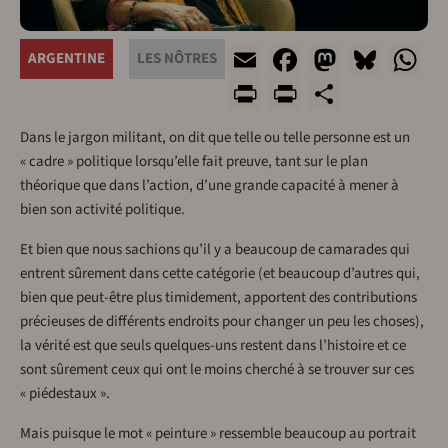
Email
Facebook
Mastod
Blue
W
ARGENTINE
LES NÔTRES
Print
PrintFrien
Share
Dans le jargon militant, on dit que telle ou telle personne est un
« cadre » politique lorsqu’elle fait preuve, tant sur le plan
théorique que dans l’action, d’une grande capacité à mener à
bien son activité politique.
Et bien que nous sachions qu’il y a beaucoup de camarades qui
entrent sûrement dans cette catégorie (et beaucoup d’autres qui,
bien que peut-être plus timidement, apportent des contributions
précieuses de différents endroits pour changer un peu les choses),
la vérité est que seuls quelques-uns restent dans l’histoire et ce
sont sûrement ceux qui ont le moins cherché à se trouver sur ces
« piédestaux ».
Mais puisque le mot « peinture » ressemble beaucoup au portrait