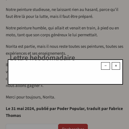
Notre peinture studieuse, ne laissant rien au hasard, parce qu’il
faut être là pour la lutte, mais il faut être préparé.
Notre peinture humble, qui allait et venait en train, à pied ou en
moto, tant que son corps généreux le lui permettait.
Norita est partie, mais il nous reste toutes ses peintures, toutes ses
expériences et ses enseignements.
Lettre hebdomadaire
Il nous reste la meilleure des peintures, celle qui est toujours
−
×
vivante et qui ne se fatigue jamais, celle qui nous a crié, qui nous
crie et qui nous criera : « nous allons gagner, nous allons gagner,
nous allons gagner ».
Merci pour toujours, Norita.
Le 31 mai 2024, publié par Poder Popular, traduit par Fabrice
Thomas
Rechercher