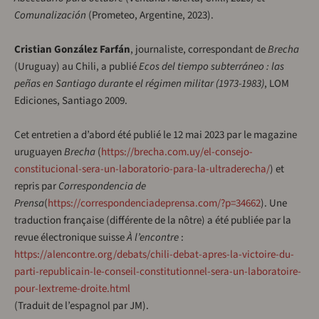
Comunalización
(Prometeo, Argentine, 2023).
Cristian González Farfán
, journaliste, correspondant de
Brecha
(Uruguay) au Chili, a publié
Ecos del tiempo subterráneo : las
peñas en Santiago durante el régimen militar (1973-1983)
, LOM
Ediciones, Santiago 2009.
Cet entretien a d’abord été publié le 12 mai 2023 par le magazine
uruguayen
Brecha
(
https://brecha.com.uy/el-consejo-
constitucional-sera-un-laboratorio-para-la-ultraderecha/
) et
repris par
Correspondencia de
Prensa
(
https://correspondenciadeprensa.com/?p=34662
). Une
traduction française (différente de la nôtre) a été publiée par la
revue électronique suisse
À l’encontre
:
https://alencontre.org/debats/chili-debat-apres-la-victoire-du-
parti-republicain-le-conseil-constitutionnel-sera-un-laboratoire-
pour-lextreme-droite.html
(Traduit de l’espagnol par JM).