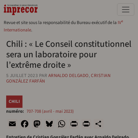
Aller au contenu principal
e
Revue et site sous la responsabilité du Bureau exécutif de la
IV
Internationale
.
Chili : « Le Conseil constitutionnel
sera un laboratoire pour
l’extrême droite »
5 JUILLET 2023
PAR
ARNALDO DELGADO
,
CRISTIAN
GONZÁLEZ FARFÁN
CHILI
numéro
707-708 (avril - mai 2023)
Email
Facebook
Mastodon
Bluesky
WhatsApp
Print
PrintFriend
Share
Entretien de Cristian González Farfán avec Arnaldo Delgado.