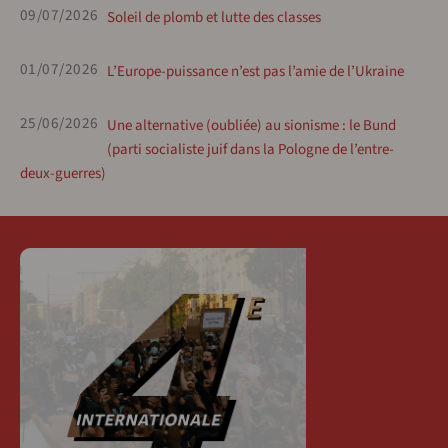
09/07/2026
Soleil de plomb et lutte des classes
01/07/2026
L’Europe-puissance n’est pas l’amie de l’Ukraine
25/06/2026
Une alternative (oubliée) au sionisme : le Bund
(parti socialiste juif dans la Pologne de l’entre-
deux-guerres)