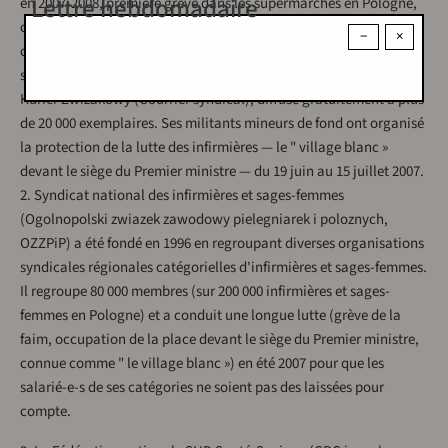
Lettre hebdomadaire
en 2007-2008, première grève dans les supermarchés en Pologne,
chez Tesco…). Son congrès a engagé le syndicat dans la
−
×
construction du Parti polonais du travail (PPP) pour doter les
salariés d'une représentation politique. Il édite un hebdomadaire,
Kurier Zwizakowy (Courrier syndical), diffusé gratuitement à plus
de 20 000 exemplaires. Ses militants mineurs de fond ont organisé
la protection de la lutte des infirmières — le " village blanc »
devant le siège du Premier ministre — du 19 juin au 15 juillet 2007.
2. Syndicat national des infirmières et sages-femmes
(Ogolnopolski zwiazek zawodowy pielegniarek i poloznych,
OZZPiP) a été fondé en 1996 en regroupant diverses organisations
syndicales régionales catégorielles d'infirmières et sages-femmes.
Il regroupe 80 000 membres (sur 200 000 infirmières et sages-
femmes en Pologne) et a conduit une longue lutte (grève de la
faim, occupation de la place devant le siège du Premier ministre,
connue comme " le village blanc ») en été 2007 pour que les
salarié-e-s de ses catégories ne soient pas des laissées pour
compte.