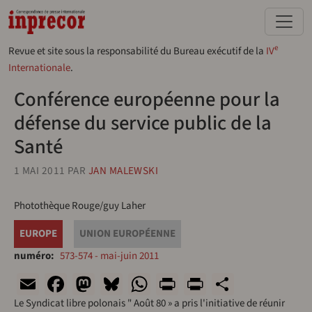
Aller au contenu principal
e
Revue et site sous la responsabilité du Bureau exécutif de la
IV
Internationale
.
Conférence européenne pour la
défense du service public de la
Santé
1 MAI 2011
PAR
JAN MALEWSKI
Photothèque Rouge/guy Laher
EUROPE
UNION EUROPÉENNE
numéro
573-574 - mai-juin 2011
Email
Facebook
Mastodon
Bluesky
WhatsApp
Print
PrintFriend
Share
Le Syndicat libre polonais " Août 80 » a pris l'initiative de réunir