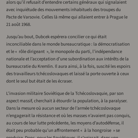
alors qu’il refusait d’entendre certains généraux qui signalaient
avec inquiétude des mouvements inhabituels des troupes du
Pacte de Varsovie. Celles là même qui allaient entrer à Prague le
21 août 1968.
Jusqu’au bout, Dubcek espérera concilier ce qui était
inconciliable dans le monde bureaucratique : la démocratisation
et le « rôle dirigeant », le monopole du parti, l’indépendance
nationale et l’acceptation d’une subordination aux intérêts de la
bureaucratie du Kremlin. Il aura ainsi, à la fois, suscité les espoirs
des travailleurs tchécoslovaques et laissé la porte ouverte à ceux
dont le seul but était de les écraser.
L’invasion militaire Soviétique de la Tchécoslovaquie, par son
aspect massif, cherchait à étourdir la population, à la paralyser.
Dans la mesure où aucun secteur de l’armée tchécoslovaque
n’engagerait la résistance et où les masses n’avaient pas conquis,
au cours de leur lutte précédente, les moyens d’autodéfense, il
était peu probable qu’un affrontement « à la hongroise » se
produise. Donc, pour les Soviétiques, il s’agissait, dans une