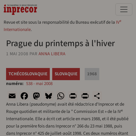
Aller au contenu principal
e
Revue et site sous la responsabilité du Bureau exécutif de la
IV
Internationale
.
Prague du printemps à l'hiver
1 MAI 2008
PAR
ANNA LIBERA
TCHÉCOSLOVAQUIE
SLOVAQUIE
1968
numéro
538 - mai 2008
Email
Facebook
Mastodon
Bluesky
WhatsApp
Print
PrintFriend
Share
Anna Libera (pseudonyme) avait été rédactrice d'Inprecor et de
e
Rouge quotidien et militante de la " Commission Est » de la IV
Internationale. Elle a écrit cet article en mars 1988, et il été publié
pour la première fois dans Inprecor n° 266 du 23 mai 1988, puis
dans Inprecor n° 425 de juillet-août 1998. Ces deux numéros étant