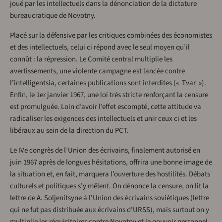
joué par les intellectuels dans la dénonciation de la dictature
bureaucratique de Novotny.
Placé sur la défensive par les critiques combinées des économistes
et des intellectuels, celui ci répond avec le seul moyen qu’il
connût : la répression. Le Comité central multiplie les
avertissements, une violente campagne est lancée contre
l’intelligentsia, certaines publications sont interdites (« Tvar »).
Enfin, le 1er janvier 1967, une loi très stricte renforçant la censure
est promulguée. Loin d’avoir l’effet escompté, cette attitude va
radicaliser les exigences des intellectuels et unir ceux ci et les
libéraux au sein de la direction du PCT.
Le IVe congrès de l’Union des écrivains, finalement autorisé en
juin 1967 après de longues hésitations, offrira une bonne image de
la situation et, en fait, marquera l’ouverture des hostilités. Débats
culturels et politiques s’y mêlent. On dénonce la censure, on lit la
lettre de A. Soljenitsyne à l’Union des écrivains soviétiques (lettre
qui ne fut pas distribuée aux écrivains d’URSS), mais surtout on y
multiplie les réquisitoires contre Novotny et le pouvoir personnel.