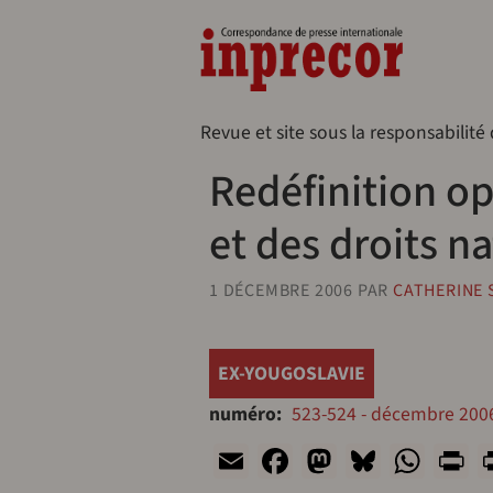
Aller au contenu principal
Naveg
Revue et site sous la responsabilité
Redéfinition op
et des droits n
1 DÉCEMBRE 2006
PAR
CATHERINE
EX-YOUGOSLAVIE
numéro
523-524 - décembre 2006
Email
Facebook
Mastodon
Bluesk
Wha
P