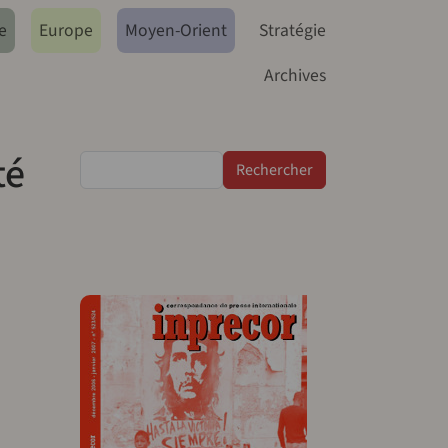
e
Europe
Moyen-Orient
Stratégie
Archives
té
Rechercher