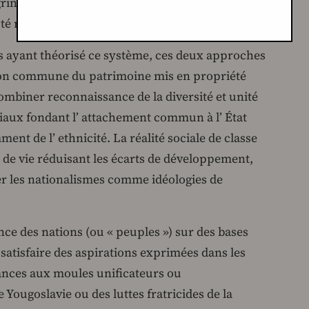
in et, depuis les années 1960, musulman
 nationale minoritaire.
s ayant théorisé ce système, ces deux approches
tion commune du patrimoine mis en propriété
ombiner reconnaissance de la diversité et unité
ociaux fondant l’ attachement commun à l’ État
nt de l’ ethnicité. La réalité sociale de classe
 de vie réduisant les écarts de développement,
r les nationalismes comme idéologies de
e des nations (ou « peuples ») sur des bases
 satisfaire des aspirations exprimées dans les
stances aux moules unificateurs ou
 Yougoslavie ou des luttes fratricides de la