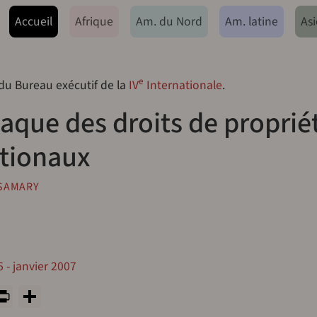
ação principal
Accueil
Afrique
Am. du Nord
Am. latine
Asi
e
 du Bureau exécutif de la
IV
Internationale
.
aque des droits de proprié
ationaux
 SAMARY
 - janvier 2007
y
tsApp
rint
PrintFriendly
Share