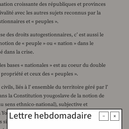
ation croissante des républiques et provinces
valité avec les autres sujets reconnus par la
tionnaires et « peuples ».
e des droits autogestionnaires, c’ est aussi le
 notion de « peuple » ou « nation » dans le
é dans la crise.
es bases « nationales » est au coeur du double
 propriété et ceux des « peuples ».
ivils, liés à l’ ensemble du territoire géré par l’
ns la Constitution yougoslave de la notion de
u sens ethnico-national), subjective et
Lettre hebdomadaire
la Yougoslavie (et des républiques comme États),
−
×
s six peuples constituants slaves (serbe, croate,