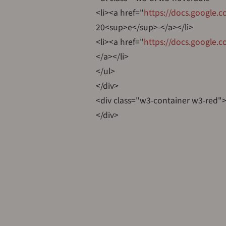
<li><a href="
https://docs.googl
20<sup>e</sup>-</a></li>
<li><a href="
https://docs.googl
</a></li>
</ul>
</div>
<div class="w3-container w3-red">
</div>