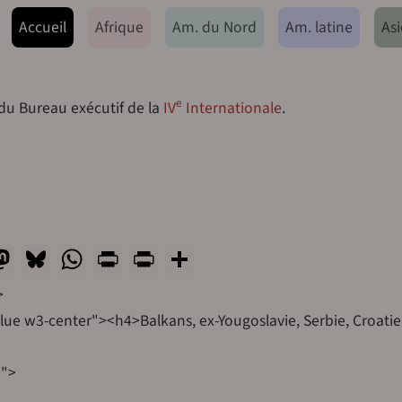
ação principal
Accueil
Afrique
Am. du Nord
Am. latine
Asi
e
 du Bureau exécutif de la
IV
Internationale
.
l
acebook
Mastodon
Bluesky
WhatsApp
Print
PrintFriendly
Share
>
ue w3-center"><h4>Balkans, ex-Yougoslavie, Serbie, Croatie,
e">