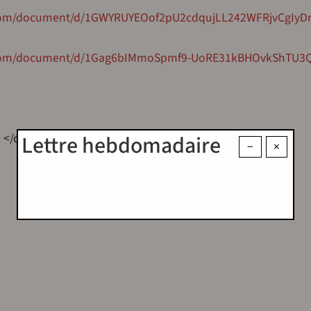
e.com/document/d/1GWYRUYEOof2pU2cdqujLL242WFRjvCgIy
e.com/document/d/1Gag6bIMmoSpmf9-UoRE31kBHOvkShTU
Lettre hebdomadaire
 </div>
−
×