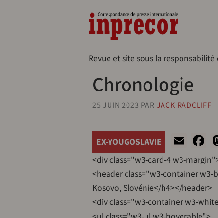
Aller au contenu principal
Naveg
Revue et site sous la responsabilité
Chronologie
25 JUIN 2023
PAR
JACK RADCLIFF
Emai
F
EX-YOUGOSLAVIE
<div class="w3-card-4 w3-margin"
<header class="w3-container w3-bl
Kosovo, Slovénie</h4></header>
<div class="w3-container w3-whit
<ul class="w3-ul w3-hoverable">