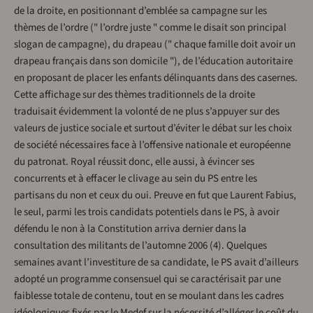
de la droite, en positionnant d’emblée sa campagne sur les
thèmes de l’ordre (" l’ordre juste " comme le disait son principal
slogan de campagne), du drapeau (" chaque famille doit avoir un
drapeau français dans son domicile "), de l’éducation autoritaire
en proposant de placer les enfants délinquants dans des casernes.
Cette affichage sur des thèmes traditionnels de la droite
traduisait évidemment la volonté de ne plus s’appuyer sur des
valeurs de justice sociale et surtout d’éviter le débat sur les choix
de société nécessaires face à l’offensive nationale et européenne
du patronat. Royal réussit donc, elle aussi, à évincer ses
concurrents et à effacer le clivage au sein du PS entre les
partisans du non et ceux du oui. Preuve en fut que Laurent Fabius,
le seul, parmi les trois candidats potentiels dans le PS, à avoir
défendu le non à la Constitution arriva dernier dans la
consultation des militants de l’automne 2006 (4). Quelques
semaines avant l’investiture de sa candidate, le PS avait d’ailleurs
adopté un programme consensuel qui se caractérisait par une
faiblesse totale de contenu, tout en se moulant dans les cadres
idéologiques fixés par le Medef sur la nécessité d’alléger le coût du