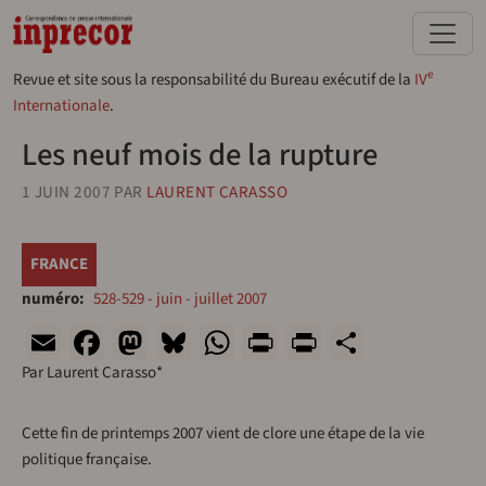
Aller au contenu principal
e
Revue et site sous la responsabilité du Bureau exécutif de la
IV
Internationale
.
Les neuf mois de la rupture
1 JUIN 2007
PAR
LAURENT CARASSO
FRANCE
numéro
528-529 - juin - juillet 2007
Email
Facebook
Mastodon
Bluesky
WhatsApp
Print
PrintFriend
Share
Par Laurent Carasso*
Cette fin de printemps 2007 vient de clore une étape de la vie
politique française.