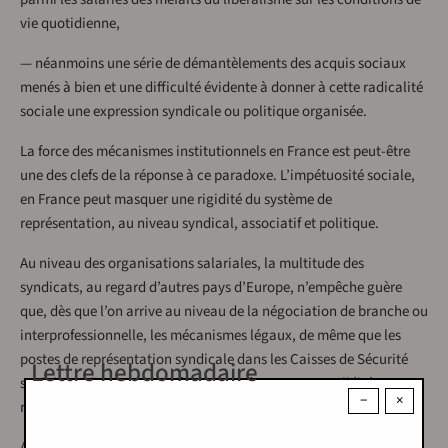
vie quotidienne,
— néanmoins une série de démantèlements des acquis sociaux
menés à bien et une difficulté évidente à donner à cette radicalité
sociale une expression syndicale ou politique organisée.
La force des mécanismes institutionnels en France est peut-être
une des clefs de la réponse à ce paradoxe. L’impétuosité sociale,
en France peut masquer une rigidité du système de
représentation, au niveau syndical, associatif et politique.
Au niveau des organisations salariales, la multitude des
syndicats, au regard d’autres pays d’Europe, n’empêche guère
que, dès que l’on arrive au niveau de la négociation de branche ou
interprofessionnelle, les mécanismes légaux, de même que les
postes de représentation syndicale dans les Caisses de Sécurité
Lettre hebdomadaire
sociale ou d’assurance chômage, atténuent toute velléité
−
×
radicale.
Au niveau politique, l’absence de toute proportionnelle amène à